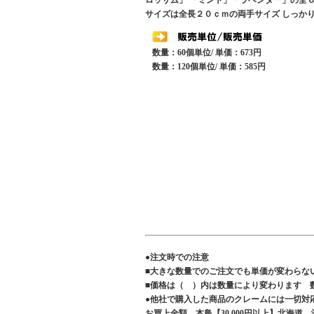
ロッサム」 「ミント」「ラベンダー」の全
サイズは全長２０ｃｍの両手サイズ しっか
数量：60個単位/ 単価：673円
数量：120個単位/ 単価：585円
●注文時での注意
■大きな数量でのご注文でも単価が変わらな
■価格は（ ）内は数量により変わります 
●他社で購入した商品のクレームには一切対
お買上金額 本島【30,000円以上】北海道