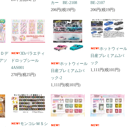
カー BE-2108
BE-2107
206円(税19円)
206円(税19円)
ホットウィー
３Ｄデ
3Dバラエティ
日産プレミアム2パ
アソ
ドロップシール
ック
ホットウィール
4AS001
1,111円(税101円)
日産プレミアム2パ
270円(税25円)
ック-2
1,111円(税101円)
モンコレＭＳシ