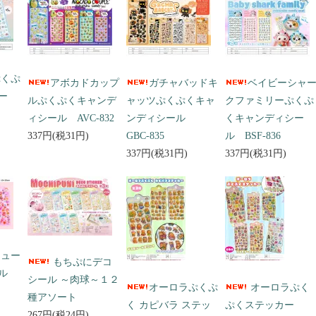
ぷくぷ
アボカドカップ
ガチャバッドキ
ベイビーシャ
ー
ルぷくぷくキャンデ
ャッツぷくぷくキャ
クファミリーぷくぷ
ィシール AVC-832
ンディシール
くキャンディシー
337円(税31円)
GBC-835
ル BSF-836
337円(税31円)
337円(税31円)
キュー
もちぷにデコ
ール
シール ～肉球～１２
オーロラぷくぷ
オーロラぷく
種アソート
く カピバラ ステッ
ぷくステッカー
267円(税24円)