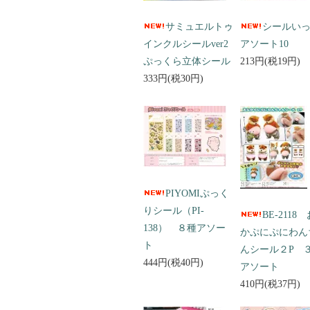
サミュエルトゥ
シールい
インクルシールver2
アソート10
ぷっくら立体シール
213円(税19円)
333円(税30円)
PIYOMIぷっく
りシール（PI-
BE-2118
138） ８種アソー
かぷにぷにわん
ト
んシール２P 
444円(税40円)
アソート
410円(税37円)