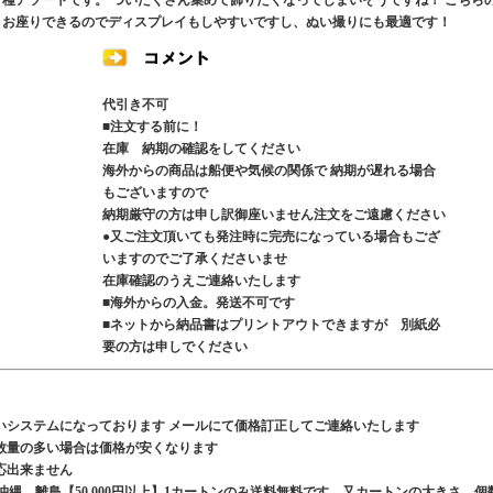
６種アソートです。 ついたくさん集めて飾りたくなってしまいそうですね！ こちら
りお座りできるのでディスプレイもしやすいですし、ぬい撮りにも最適です！
代引き不可
■注文する前に！
在庫 納期の確認をしてください
海外からの商品は船便や気候の関係で 納期が遅れる場合
もございますので
納期厳守の方は申し訳御座いません注文をご遠慮ください
●又ご注文頂いても発注時に完売になっている場合もござ
いますのでご了承くださいませ
在庫確認のうえご連絡いたします
■海外からの入金。発送不可です
■ネットから納品書はプリントアウトできますが 別紙必
要の方は申しでください
いシステムになっております メールにて価格訂正してご連絡いたします
数量の多い場合は価格が安くなります
応出来ません
、沖縄、離島【50,000円以上】1カートンのみ送料無料です 又カートンの大きさ 個