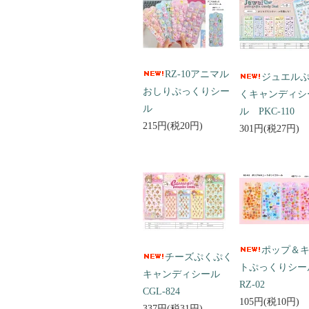
RZ-10アニマル
ジュエル
おしりぷっくりシー
くキャンディシ
ル
ル PKC-110
215円(税20円)
301円(税27円)
ポップ＆
チーズぷくぷく
トぷっくりシ
キャンディシール
RZ-02
CGL-824
105円(税10円)
337円(税31円)