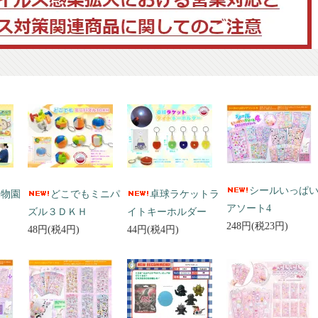
シールいっぱ
動物園
どこでもミニパ
卓球ラケットラ
アソート4
ズル３ＤＫＨ
イトキーホルダー
248円(税23円)
48円(税4円)
44円(税4円)