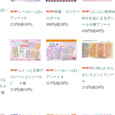
っぱい
シールいっぱい
特価 ゴジラバ
ぷにぷに肉球
アソート8
スボール
めかわあにまるずシ
213円(税19円)
308円(税28円)
ール８種アソート
436円(税40円)
RZ-08ぶたさん
ぷくっと立体デ
シールいっぱい
おしりぷっくりシー
コレーションシール
アソート４
 おな
ル
2 ６種
317円(税29円)
ちゃ
215円(税20円)
213円(税19円)
３種