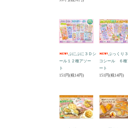
ぷにぷに３Ｄシ
ぷっくり
ール１２種アソー
コシール ６種
ト
ート
151円(税14円)
151円(税14円)