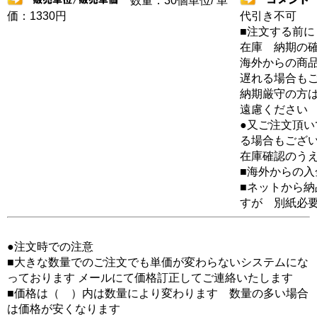
数量：30個単位/ 単
価：1330円
代引き不可
■注文する前に
在庫 納期の
海外からの商品
遅れる場合も
納期厳守の方
遠慮ください
●又ご注文頂
る場合もござ
在庫確認のう
■海外からの
■ネットから
すが 別紙必
●注文時での注意
■大きな数量でのご注文でも単価が変わらないシステムにな
っております メールにて価格訂正してご連絡いたします
■価格は（ ）内は数量により変わります 数量の多い場合
は価格が安くなります