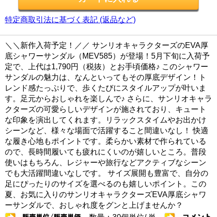
特定商取引法に基づく表記 (返品など)
＼＼新作入荷予定！／／ サンリオキャラクターズのEVA厚
底シャワーサンダル（MEV585）が登場！5月下旬に入荷予
定で、上代は1,790円（税抜）とお手頃価格♪ このシャワー
サンダルの魅力は、なんといってもその厚底デザイン！ト
レンド感たっぷりで、歩くたびにスタイルアップが叶いま
す。足元からおしゃれを楽しんで♪ さらに、サンリオキャラ
クターズの可愛らしいデザインが施されており、キュート
な印象を演出してくれます。リラックスタイムやお出かけ
シーンなど、様々な場面で活躍すること間違いなし！ 快適
な履き心地もポイントです。柔らかい素材で作られている
ので、長時間履いても疲れにくいのが嬉しいところ。普段
使いはもちろん、レジャーや旅行などアクティブなシーン
でも大活躍間違いなしです。 サイズ展開も豊富で、自分の
足にぴったりのサイズを選べるのも嬉しいポイント。この
夏、お気に入りのサンリオキャラクターズEVA厚底シャワ
ーサンダルで、おしゃれ度をグンと上げませんか？