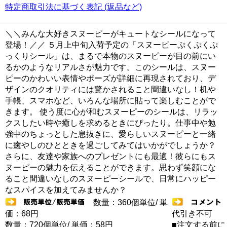
特定商取引法に基づく表記 (返品など)
＼＼みんな大好きスヌーピーがキュートなシールになって
登場！／／ ５月上中旬入荷予定の「スヌーピーぷくぷくぷ
っくりシール」は、まるで本物のスヌーピーが目の前にい
るかのようなリアルさが魅力です。このシールは、スヌー
ピーのかわいい表情やポーズが詳細に再現されており、デ
ザインのクオリティには驚かされること間違いなし！机や
手帳、スマホなど、いろんな場所に貼って楽しむことがで
きます。 使う度に心が和むスヌーピーのシールは、リラッ
クスしたい時や癒しを求めるときにぴったり。仕事中や勉
強中のちょっとした息抜きに、愛らしいスヌーピーと一緒
に癒やしのひとときを過ごしてみてはいかがでしょうか？
さらに、友達や家族へのプレゼントにも最適！彼らにもス
ヌーピーの魅力を伝えることができます。思わず笑顔にな
ること間違いなしのスヌーピーシールで、日常にハッピー
なスパイスを加えてみませんか？
数量：360個単位/ 単
価：68円
代引き不可
数量：720個単位/ 単価：58円
■注文する前に