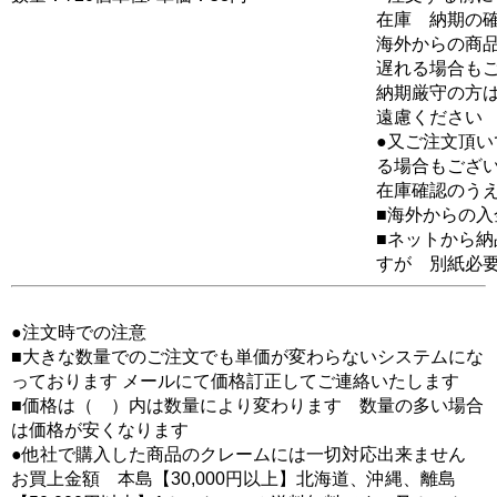
在庫 納期の
海外からの商品
遅れる場合も
納期厳守の方
遠慮ください
●又ご注文頂
る場合もござ
在庫確認のう
■海外からの
■ネットから
すが 別紙必
●注文時での注意
■大きな数量でのご注文でも単価が変わらないシステムにな
っております メールにて価格訂正してご連絡いたします
■価格は（ ）内は数量により変わります 数量の多い場合
は価格が安くなります
●他社で購入した商品のクレームには一切対応出来ません
お買上金額 本島【30,000円以上】北海道、沖縄、離島