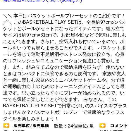
特定商取引法に基づく表記 (返品など)
＼＼ 本日はバスケットボールプレーセットのご紹介です！
／＼ このBASKETBALL PLAY SETは、全長約97cmのバス
ケットとボールがセットになったアイテムです。組み立て
サイズは約97cm×31cmで、お部屋や庭などで気軽に楽しむ
ことができます。さらに、空気入れも付いているので、ボ
ールをいつでも膨らませることができます。 バスケットボ
ールを通じて運動不足解消やストレス発散に役立ち、心身
のリフレッシュやコミュニケーション促進にも貢献しま
す。また、組み立て式なので収納場所を取らず、使わない
ときはコンパクトに保管できるのも便利です。 家族や友人
と一緒に楽しむ家庭内のミニバスケットゲームや、お子様
の運動能力向上のためのトレーニングアイテムとしても最
適です。思い立ったらすぐにプレーが始められるので、い
つでも気軽に楽しむことができます。 みなさん、この
BASKETBALL PLAY SETで日常に少しのスパイスをプラス
しませんか？バスケットボールプレーで健康的なライフス
タイルを楽しみましょう！
数量：24個単位/ 単