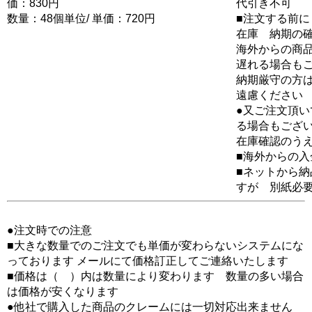
価：830円
代引き不可
数量：48個単位/ 単価：720円
■注文する前に
在庫 納期の
海外からの商品
遅れる場合も
納期厳守の方
遠慮ください
●又ご注文頂
る場合もござ
在庫確認のう
■海外からの
■ネットから
すが 別紙必
●注文時での注意
■大きな数量でのご注文でも単価が変わらないシステムにな
っております メールにて価格訂正してご連絡いたします
■価格は（ ）内は数量により変わります 数量の多い場合
は価格が安くなります
●他社で購入した商品のクレームには一切対応出来ません