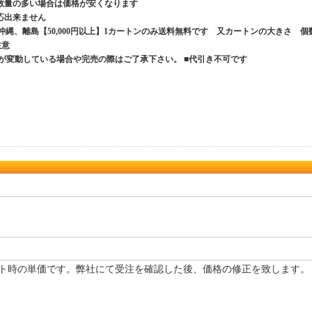
数量の多い場合は価格が安くなります
応出来ません
、沖縄、離島【50,000円以上】1カートンのみ送料無料です 又カートンの大きさ 個
ご注意
が変動している場合や完売の際はご了承下さい。 ■代引き不可です
ト時の単価です。弊社にて受注を確認した後、価格の修正を致します。