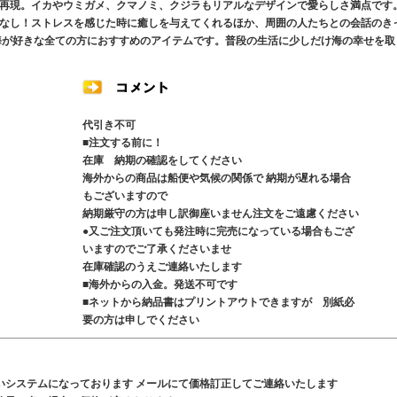
再現。イカやウミガメ、クマノミ、クジラもリアルなデザインで愛らしさ満点です
なし！ストレスを感じた時に癒しを与えてくれるほか、周囲の人たちとの会話のき
海が好きな全ての方におすすめのアイテムです。普段の生活に少しだけ海の幸せを取
代引き不可
■注文する前に！
在庫 納期の確認をしてください
海外からの商品は船便や気候の関係で 納期が遅れる場合
もございますので
納期厳守の方は申し訳御座いません注文をご遠慮ください
●又ご注文頂いても発注時に完売になっている場合もござ
いますのでご了承くださいませ
在庫確認のうえご連絡いたします
■海外からの入金。発送不可です
■ネットから納品書はプリントアウトできますが 別紙必
要の方は申しでください
いシステムになっております メールにて価格訂正してご連絡いたします