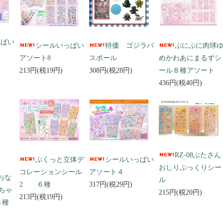
っぱい
シールいっぱい
特価 ゴジラバ
ぷにぷに肉球
アソート8
スボール
めかわあにまるずシ
213円(税19円)
308円(税28円)
ール８種アソート
436円(税40円)
RZ-08ぶたさん
ぷくっと立体デ
シールいっぱい
おしりぷっくりシー
コレーションシール
アソート４
 おな
ル
2 ６種
317円(税29円)
ちゃ
215円(税20円)
213円(税19円)
３種