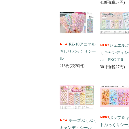
410円(税37円)
RZ-10アニマル
ジュエル
おしりぷっくりシー
くキャンディシ
ル
ル PKC-110
215円(税20円)
301円(税27円)
ポップ＆
チーズぷくぷく
トぷっくりシ
キャンディシール