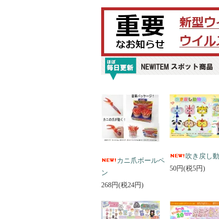
吹き戻し
カニ爪ボールペ
50円(税5円)
ン
268円(税24円)