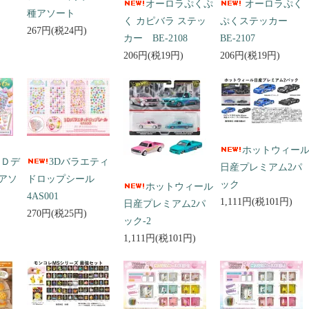
オーロラぷくぷ
オーロラぷく
種アソート
く カピバラ ステッ
ぷくステッカー
267円(税24円)
カー BE-2108
BE-2107
206円(税19円)
206円(税19円)
ホットウィー
３Ｄデ
3Dバラエティ
日産プレミアム2パ
アソ
ドロップシール
ック
ホットウィール
4AS001
1,111円(税101円)
日産プレミアム2パ
270円(税25円)
ック-2
1,111円(税101円)