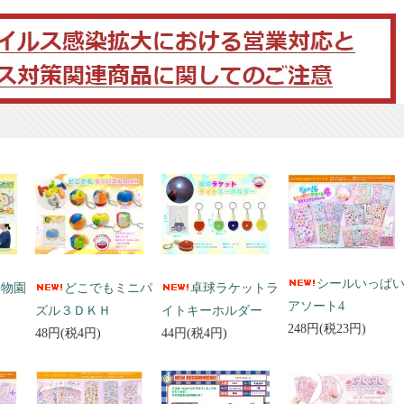
シールいっぱ
動物園
どこでもミニパ
卓球ラケットラ
アソート4
ズル３ＤＫＨ
イトキーホルダー
248円(税23円)
48円(税4円)
44円(税4円)