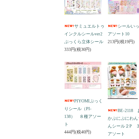
サミュエルトゥ
シールい
インクルシールver2
アソート10
ぷっくら立体シール
213円(税19円)
333円(税30円)
PIYOMIぷっく
りシール（PI-
BE-2118
138） ８種アソー
かぷにぷにわん
ト
んシール２P 
444円(税40円)
アソート