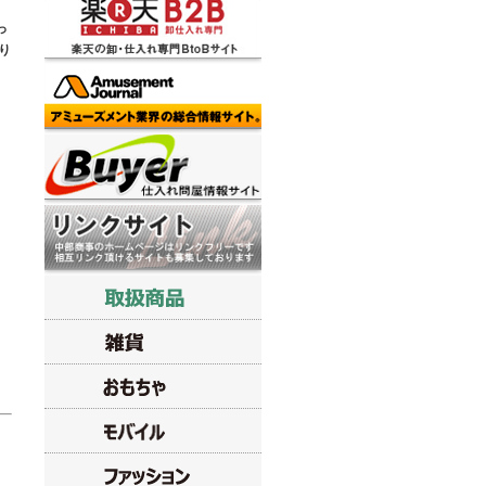
。
っ
り