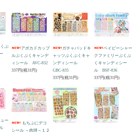
ぷくぷ
アボカドカップ
ガチャバッドキ
ベイビーシャ
ー
ルぷくぷくキャンデ
ャッツぷくぷくキャ
クファミリーぷくぷ
ィシール AVC-832
ンディシール
くキャンディシー
337円(税31円)
GBC-835
ル BSF-836
337円(税31円)
337円(税31円)
キュー
もちぷにデコ
ール
シール ～肉球～１２