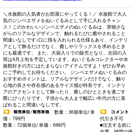
＼水族館の人気者がお部屋にやってくる！／ 水族館で大人
気のジンベエザメをぬいぐるみとして手に入れるチャン
ス！このかわいいジンベエザメのぬいぐるみは、実物さな
がらのリアルなデザインで、触れるたびに癒やされること
間違いなしです♪口に指を入れられる仕様もあり、インテリ
アとして飾るだけでなく、癒しやリラックスを求めるとき
にも最適です。 また、大袋入りでの販売となり、次回の入
荷は4月上旬を予定しています。ぬいぐるみコレクターや水
族館好きの方にはたまらないアイテムですよ！ぜひお早め
にご予約してお待ちください。 ジンベエザメぬいぐるみの
おすすめポイントは、リアルなデザインだけでなく、触り
心地の良さや存在感のあるサイズ感が特長です。インテリ
アのアクセントとして飾ったり、癒しのひとときを過ごす
際にぴったりです。子供から大人まで幅広い年代の方に喜
ばれること間違いなしです。
数量：36個単位/ 単
価：799円
代引き不可
数量：72個単位/ 単価：696円
■注文する前に
在庫 納期の