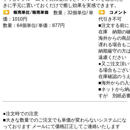
きに手元に置いておくだけで癒し効果を実感できます。
数量：32個単位/ 単
価：1010円
代引き不可
数量：64個単位/ 単価：877円
■注文する前に
在庫 納期の
海外からの商品
遅れる場合も
納期厳守の方
遠慮ください
●又ご注文頂
る場合もござ
在庫確認のう
■海外からの
■ネットから
すが 別紙必
●注文時での注意
■大きな数量でのご注文でも単価が変わらないシステムにな
っております メールにて価格訂正してご連絡いたします