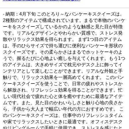
- 納期：4月下旬 このとろり～なパンケーキスクイーズは、
2種類のアイテムで構成されています。まるで本物のパンケ
ーキをスクイーズしているかのような触感と見た目が特徴
です。リアルなデザインとやわらかい質感で、ストレス発
散やリラックス効果を得られます。 まず1つ目のアイテム
は、手のひらサイズで持ち運びに便利なパンケーキ形状の
スクイーズです。その柔らかさはまるでホットケーキのよ
うで、握るたびに心地よい癒しを与えてくれます。もう1つ
のアイテムは、大きめサイズで枕元やデスク上に飾ってイ
ンテリアとして楽しむことができます。リアルな外観と手
触りで、リラックス効果を一層高めてくれます。 このパン
ケーキスクイーズを使うことで、日常の疲れやストレスか
ら解放され、リフレッシュ効果を得ることができます。忙
しい現代社会で疲れた心と体を癒やすために最適なアイテ
ムです。また、見た目のかわいらしさと触り心地の良さか
ら、子供から大人まで幅広い年代の方におすすめです。 こ
のパンケーキスクイーズは、仕事中のリフレッシュタイム
や家でリラックスしたいときに最適です。オフィスデスク
やリビングルームで手軽に使用でき、ストレスを感じたと