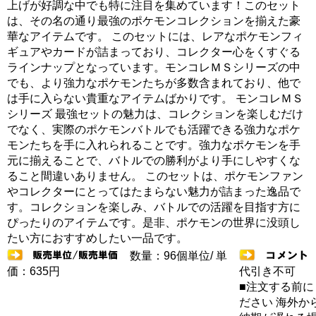
上げが好調な中でも特に注目を集めています！このセット
は、その名の通り最強のポケモンコレクションを揃えた豪
華なアイテムです。 このセットには、レアなポケモンフィ
ギュアやカードが詰まっており、コレクター心をくすぐる
ラインナップとなっています。モンコレＭＳシリーズの中
でも、より強力なポケモンたちが多数含まれており、他で
は手に入らない貴重なアイテムばかりです。 モンコレＭＳ
シリーズ 最強セットの魅力は、コレクションを楽しむだけ
でなく、実際のポケモンバトルでも活躍できる強力なポケ
モンたちを手に入れられることです。強力なポケモンを手
元に揃えることで、バトルでの勝利がより手にしやすくな
ること間違いありません。 このセットは、ポケモンファン
やコレクターにとってはたまらない魅力が詰まった逸品で
す。コレクションを楽しみ、バトルでの活躍を目指す方に
ぴったりのアイテムです。是非、ポケモンの世界に没頭し
たい方におすすめしたい一品です。
数量：96個単位/ 単
価：635円
代引き不可
■注文する前に
ださい 海外か