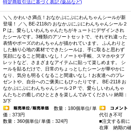
特定商取引法に基づく表記 (返品など)
＼＼ かわいさ満点！おなかぷにぷにわんちゃんシールが新
登場！ ／＼ BE-2118の おなかぷにぷにわんちゃんシール２
P は、愛らしいわんちゃんたちがキュートにデザインされ
たシールです。3種類のアソートセットで、それぞれ違った
表情やポーズのわんちゃんが描かれています。 ふんわりと
した触り心地の素材でできたシールは、手に取ると思わず
笑顔になること間違いなし！ノートや手帳、スマホやタブ
レットなど、さまざまなアイテムに貼って楽しめます。 シ
ールを貼るだけで、日常のちょっとしたシーンが華やかに
なり、気分も明るくなること間違いなし！お友達へのプレ
ゼントや、自分へのご褒美にもぴったりです。 BE-2118 お
なかぷにぷにわんちゃんシール２P で、愛らしいわんちゃ
んたちとの癒しのひとときを楽しんでみてください♪ 納期：
3/下
数量：180個単位/ 単
価：373円
代引き不可
数量：360個単位/ 単価：324円
■注文する前に
在庫 納期の