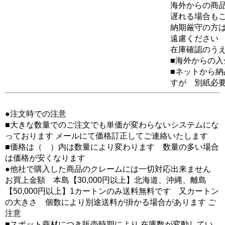
海外からの商品
遅れる場合も
納期厳守の方
遠慮ください
在庫確認のう
■海外からの
■ネットから
すが 別紙必
●注文時での注意
■大きな数量でのご注文でも単価が変わらないシステムにな
っております メールにて価格訂正してご連絡いたします
■価格は（ ）内は数量により変わります 数量の多い場合
は価格が安くなります
●他社で購入した商品のクレームには一切対応出来ません
お買上金額 本島【30,000円以上】北海道、沖縄、離島
【50,000円以上】1カートンのみ送料無料です 又カートン
の大きさ 個数により別途送料が掛かる場合があります ご
注意
■スポット商材につき販売時期により 在庫数が変動してい