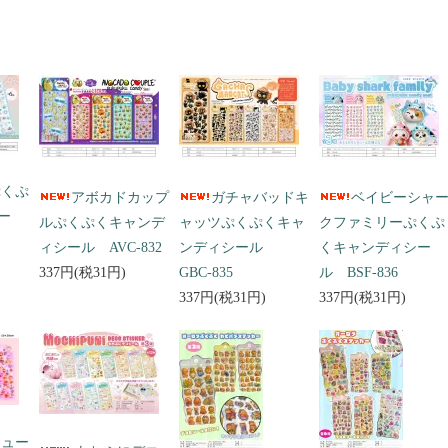
ぷくぷ
アボカドカップ
ガチャバッドキ
ベイビーシャ
ー
ルぷくぷくキャンデ
ャッツぷくぷくキャ
クファミリーぷくぷ
ィシール AVC-832
ンディシール
くキャンディシー
337円(税31円)
GBC-835
ル BSF-836
337円(税31円)
337円(税31円)
キュー