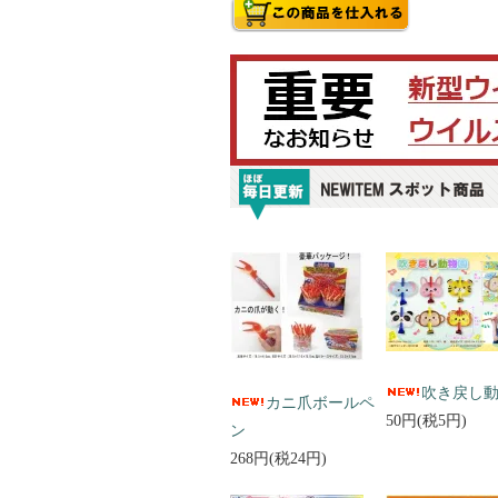
吹き戻し
カニ爪ボールペ
50円(税5円)
ン
268円(税24円)