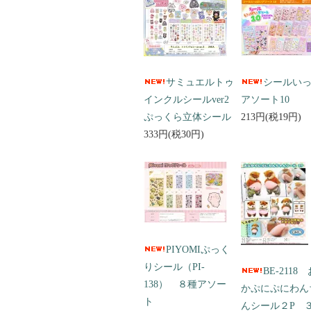
サミュエルトゥ
シールい
インクルシールver2
アソート10
ぷっくら立体シール
213円(税19円)
333円(税30円)
PIYOMIぷっく
りシール（PI-
BE-2118
138） ８種アソー
かぷにぷにわん
ト
んシール２P 