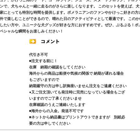
ュア、かけっこ用のリード、ゴールライン、シューズ、スタートブロック、トロフ
ンで、犬ちゃんと一緒に走るのがさらに楽しくなります。 このセットを使えば、犬
家にとっても特別な時間を提供します。ポメラニアンのファンやかけっこ好きの方
外で楽しむことができるので、晴れた日のアクティビティとして最適です。 このか
したい方や、ユニークな犬グッズが好きな方におすすめです。ぜひ、ぶるぶる！ポ
ペシャルな瞬間をお楽しみください！
代引き不可
■注文する前に！
在庫 納期の確認をしてください
海外からの商品は船便や気候の関係で 納期が遅れる場合
もございますので
納期厳守の方は申し訳御座いません注文をご遠慮ください
●又ご注文頂いても発注時に完売になっている場合もござ
いますのでご了承くださいませ
在庫確認のうえご連絡いたします
■海外からの入金。発送不可です
■ネットから納品書はプリントアウトできますが 別紙必
要の方は申しでください