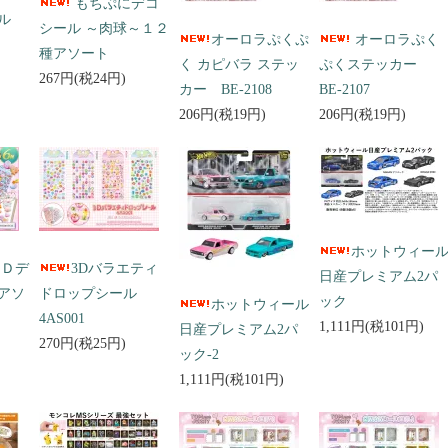
もちぷにデコ
ール
シール ～肉球～１２
オーロラぷくぷ
オーロラぷく
種アソート
く カピバラ ステッ
ぷくステッカー
267円(税24円)
カー BE-2108
BE-2107
206円(税19円)
206円(税19円)
ホットウィー
３Ｄデ
3Dバラエティ
日産プレミアム2パ
アソ
ドロップシール
ック
ホットウィール
4AS001
1,111円(税101円)
日産プレミアム2パ
270円(税25円)
ック-2
1,111円(税101円)