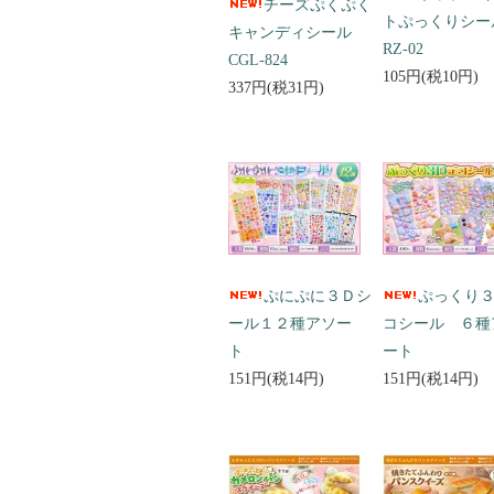
チーズぷくぷく
トぷっくりシ
キャンディシール
RZ-02
CGL-824
105円(税10円)
337円(税31円)
ぷにぷに３Ｄシ
ぷっくり
ール１２種アソー
コシール ６種
ト
ート
151円(税14円)
151円(税14円)