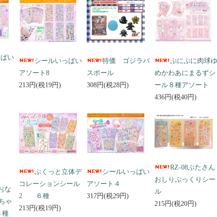
っぱい
シールいっぱい
特価 ゴジラバ
ぷにぷに肉球
アソート8
スボール
めかわあにまるずシ
213円(税19円)
308円(税28円)
ール８種アソート
436円(税40円)
RZ-08ぶたさん
ぷくっと立体デ
シールいっぱい
おしりぷっくりシー
コレーションシール
アソート４
 おな
ル
2 ６種
317円(税29円)
ちゃ
215円(税20円)
213円(税19円)
３種