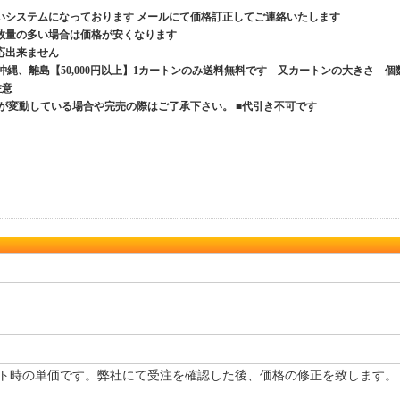
いシステムになっております メールにて価格訂正してご連絡いたします
数量の多い場合は価格が安くなります
応出来ません
、沖縄、離島【50,000円以上】1カートンのみ送料無料です 又カートンの大きさ 個
ご注意
が変動している場合や完売の際はご了承下さい。 ■代引き不可です
ト時の単価です。弊社にて受注を確認した後、価格の修正を致します。