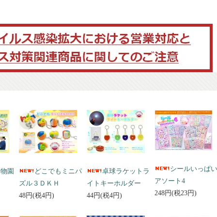
シールいっぱ
動物園
どこでもミニパ
卓球ラケットラ
アソート4
ズル３ＤＫＨ
イトキーホルダー
248円(税23円)
48円(税4円)
44円(税4円)