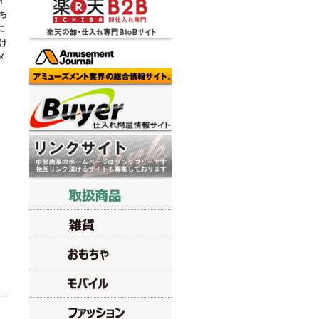
ィ
ち
に
け
メ