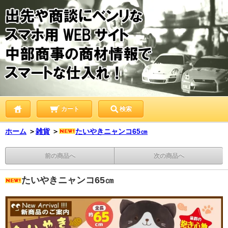
カート
検索
ホーム
＞
雑貨
＞
たいやきニャンコ65㎝
前の商品へ
次の商品へ
たいやきニャンコ65㎝