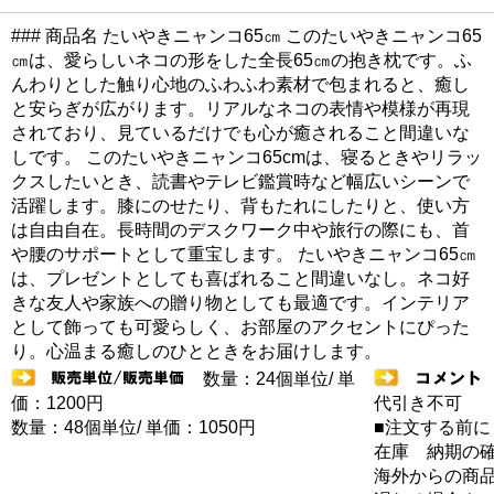
### 商品名 たいやきニャンコ65㎝ このたいやきニャンコ65
㎝は、愛らしいネコの形をした全長65㎝の抱き枕です。ふ
んわりとした触り心地のふわふわ素材で包まれると、癒し
と安らぎが広がります。リアルなネコの表情や模様が再現
されており、見ているだけでも心が癒されること間違いな
しです。 このたいやきニャンコ65cmは、寝るときやリラッ
クスしたいとき、読書やテレビ鑑賞時など幅広いシーンで
活躍します。膝にのせたり、背もたれにしたりと、使い方
は自由自在。長時間のデスクワーク中や旅行の際にも、首
や腰のサポートとして重宝します。 たいやきニャンコ65㎝
は、プレゼントとしても喜ばれること間違いなし。ネコ好
きな友人や家族への贈り物としても最適です。インテリア
として飾っても可愛らしく、お部屋のアクセントにぴった
り。心温まる癒しのひとときをお届けします。
数量：24個単位/ 単
価：1200円
代引き不可
数量：48個単位/ 単価：1050円
■注文する前に
在庫 納期の
海外からの商品