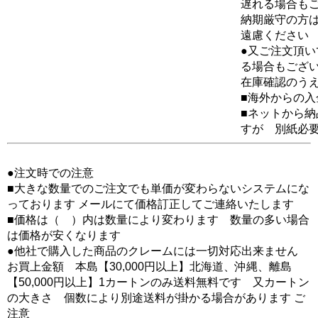
遅れる場合も
納期厳守の方
遠慮ください
●又ご注文頂
る場合もござ
在庫確認のう
■海外からの
■ネットから
すが 別紙必
●注文時での注意
■大きな数量でのご注文でも単価が変わらないシステムにな
っております メールにて価格訂正してご連絡いたします
■価格は（ ）内は数量により変わります 数量の多い場合
は価格が安くなります
●他社で購入した商品のクレームには一切対応出来ません
お買上金額 本島【30,000円以上】北海道、沖縄、離島
【50,000円以上】1カートンのみ送料無料です 又カートン
の大きさ 個数により別途送料が掛かる場合があります ご
注意