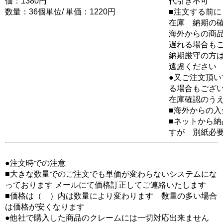
価：1380円
代引き不可
数量：36個単位/ 単価：1220円
■注文する前に
在庫 納期の
海外からの商品
遅れる場合も
納期厳守の方
遠慮ください
●又ご注文頂
る場合もござ
在庫確認のう
■海外からの
■ネットから
すが 別紙必
●注文時での注意
■大きな数量でのご注文でも単価が変わらないシステムにな
っております メールにて価格訂正してご連絡いたします
■価格は（ ）内は数量により変わります 数量の多い場合
は価格が安くなります
●他社で購入した商品のクレームには一切対応出来ません