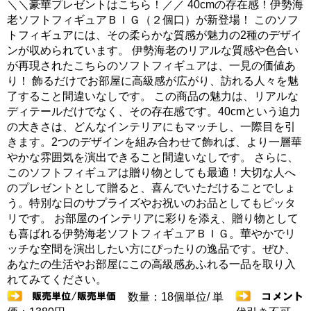
＼＼豪華プレゼントはこちら！／／ 40cmの存在感！伊勢海
老ソフトフィギュアＢＩＧ（２個口）が新登場！ このソフ
トフィギュアには、その柔らかな質感が魅力の2種のデザイ
ンが収められています。 伊勢海老のリアルな質感や色合い
が再現されたこちらのソフトフィギュアは、一見の価値あ
り！ 飾るだけでお部屋に高級感が広がり、訪れる人々を魅
了すること間違いなしです。 この商品の魅力は、リアルな
ディテールだけでなく、その存在感です。40cmという迫力
の大きさは、どんなインテリアにもマッチし、一際目を引
きます。2つのデザインを組み合わせて飾れば、より一層華
やかな雰囲気を演出できること間違いなしです。 さらに、
このソフトフィギュアは贈り物としても最適！大切な人へ
のプレゼントとして贈ると、喜んでいただけることでしょ
う。特別な日のサプライズやお祝いのお品としてもピッタ
リです。 お部屋のインテリアに彩りを添え、贈り物として
も喜ばれる伊勢海老ソフトフィギュアＢＩＧ。華やかでリ
ッチな空間を演出したい方にぴったりの逸品です。ぜひ、
あなたの生活やお部屋にこの高級感あふれる一品を取り入
れてみてください。
数量：18個単位/ 単