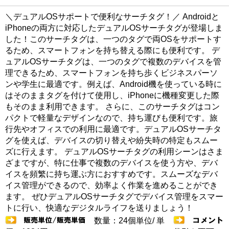
＼デュアルOSサポートで便利なサーチタグ！／ Androidと
iPhoneの両方に対応したデュアルOSサーチタグが登場しま
した！このサーチタグは、一つのタグで両OSをサポートす
るため、スマートフォンを持ち替える際にも便利です。 デ
ュアルOSサーチタグは、一つのタグで複数のデバイスを管
理できるため、スマートフォンを持ち歩くビジネスパーソ
ンや学生に最適です。例えば、Android機を使っている時に
はそのままタグを付けて使用し、iPhoneに機種変更した際
もそのまま利用できます。 さらに、このサーチタグはコン
パクトで軽量なデザインなので、持ち運びも便利です。旅
行先やオフィスでの利用に最適です。デュアルOSサーチタ
グを使えば、デバイスの切り替えや紛失時の特定もスムー
ズに行えます。 デュアルOSサーチタグの利用シーンはさま
ざまですが、特に仕事で複数のデバイスを使う方や、デバ
イスを頻繁に持ち運ぶ方におすすめです。スムーズなデバ
イス管理ができるので、効率よく作業を進めることができ
ます。 ぜひデュアルOSサーチタグでデバイス管理をスマー
トに行い、快適なデジタルライフを送りましょう！
数量：24個単位/ 単