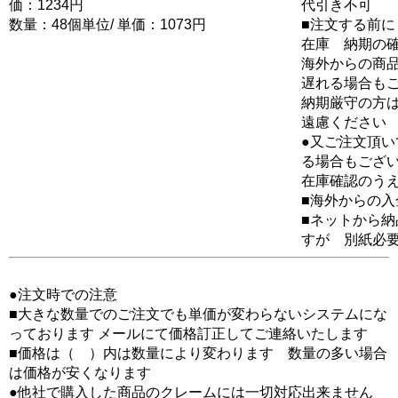
価：1234円
代引き不可
数量：48個単位/ 単価：1073円
■注文する前に
在庫 納期の
海外からの商品
遅れる場合も
納期厳守の方
遠慮ください
●又ご注文頂
る場合もござ
在庫確認のう
■海外からの
■ネットから
すが 別紙必
●注文時での注意
■大きな数量でのご注文でも単価が変わらないシステムにな
っております メールにて価格訂正してご連絡いたします
■価格は（ ）内は数量により変わります 数量の多い場合
は価格が安くなります
●他社で購入した商品のクレームには一切対応出来ません