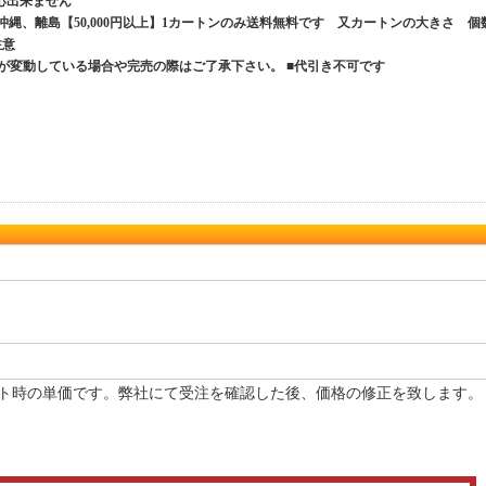
応出来ません
、沖縄、離島【50,000円以上】1カートンのみ送料無料です 又カートンの大きさ 個
ご注意
が変動している場合や完売の際はご了承下さい。 ■代引き不可です
ト時の単価です。弊社にて受注を確認した後、価格の修正を致します。