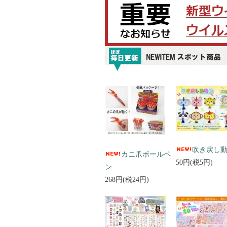
吹き戻し
カニ爪ボールペ
50円(税5円)
ン
268円(税24円)