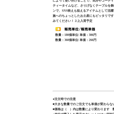
によって使い分けることで、気分やコーディ
ティータイムなど、さりげなくテーブルを飾
ンで、SNS映えも狙えるアイテムとして活
族へのちょっとしたお土産にもピッタリです
みてください！ 2/上入荷予定
数量：180個単位/ 単価：306円
数量：360個単位/ 単価：266円
●注文時での注意
■大きな数量でのご注文でも単価が変わらな
■価格は（ ）内は数量により変わります 