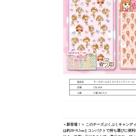
＜新登場！＞ このチーズぷくぷくキャンディ
は約20×9.5㎝とコンパクトで持ち運びに