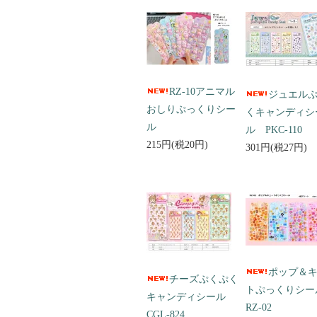
RZ-10アニマル
ジュエル
おしりぷっくりシー
くキャンディシ
ル
ル PKC-110
215円(税20円)
301円(税27円)
ポップ＆
チーズぷくぷく
トぷっくりシ
キャンディシール
RZ-02
CGL-824