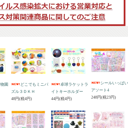
シールいっぱ
動物園
どこでもミニパ
卓球ラケットラ
アソート4
ズル３ＤＫＨ
イトキーホルダー
248円(税23円)
48円(税4円)
44円(税4円)