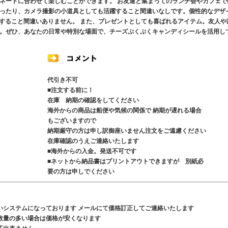
ネートに合わせて楽しむことができます。 お友達と集まってのランチ会やカフェで
ったり、カメラ撮影の小道具としても活躍すること間違いなしです。個性的なデザ
躍すること間違いありません。 また、プレゼントとしても喜ばれるアイテム。友人や
。ぜひ、あなたの日常や特別な場面で、チーズぷくぷくキャンディシールを活用し
代引き不可
■注文する前に！
在庫 納期の確認をしてください
海外からの商品は船便や気候の関係で 納期が遅れる場合
もございますので
納期厳守の方は申し訳御座いません注文をご遠慮ください
在庫確認のうえご連絡いたします
■海外からの入金。発送不可です
■ネットから納品書はプリントアウトできますが 別紙必
要の方は申しでください
いシステムになっております メールにて価格訂正してご連絡いたします
数量の多い場合は価格が安くなります