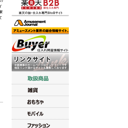
の
イ
家
て