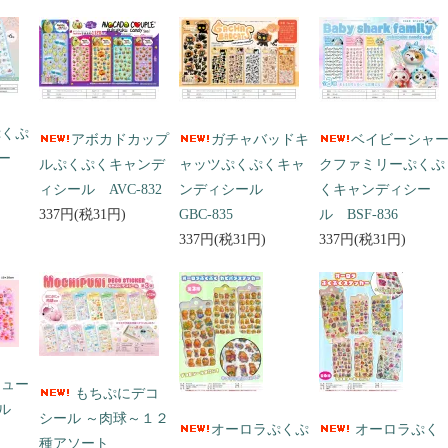
ぷくぷ
アボカドカップ
ガチャバッドキ
ベイビーシャ
ー
ルぷくぷくキャンデ
ャッツぷくぷくキャ
クファミリーぷくぷ
ィシール AVC-832
ンディシール
くキャンディシー
337円(税31円)
GBC-835
ル BSF-836
337円(税31円)
337円(税31円)
キュー
もちぷにデコ
ール
シール ～肉球～１２
オーロラぷくぷ
オーロラぷく
種アソート