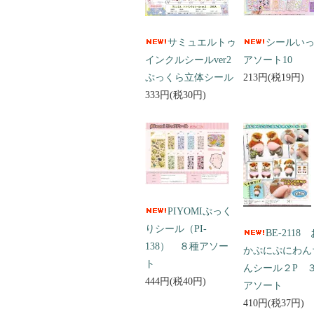
サミュエルトゥ
シールい
インクルシールver2
アソート10
ぷっくら立体シール
213円(税19円)
333円(税30円)
PIYOMIぷっく
りシール（PI-
BE-2118
138） ８種アソー
かぷにぷにわん
ト
んシール２P 
444円(税40円)
アソート
410円(税37円)