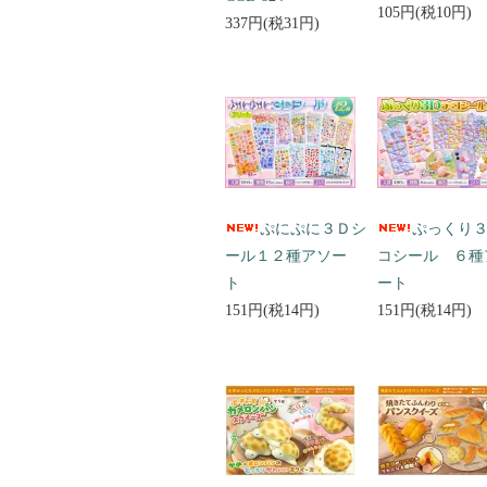
105円(税10円)
337円(税31円)
ぷにぷに３Ｄシ
ぷっくり
ール１２種アソー
コシール ６種
ト
ート
151円(税14円)
151円(税14円)