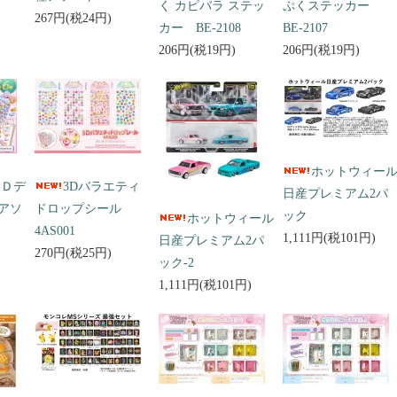
く カピバラ ステッ
ぷくステッカー
267円(税24円)
カー BE-2108
BE-2107
206円(税19円)
206円(税19円)
ホットウィー
３Ｄデ
3Dバラエティ
日産プレミアム2パ
アソ
ドロップシール
ック
ホットウィール
4AS001
1,111円(税101円)
日産プレミアム2パ
270円(税25円)
ック-2
1,111円(税101円)