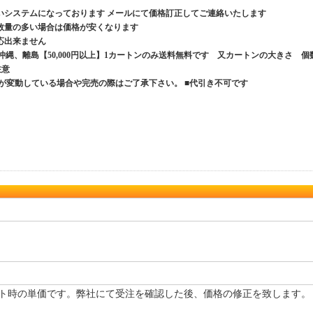
いシステムになっております メールにて価格訂正してご連絡いたします
数量の多い場合は価格が安くなります
応出来ません
、沖縄、離島【50,000円以上】1カートンのみ送料無料です 又カートンの大きさ 個
ご注意
が変動している場合や完売の際はご了承下さい。 ■代引き不可です
ト時の単価です。弊社にて受注を確認した後、価格の修正を致します。