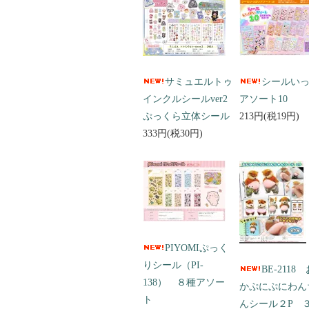
サミュエルトゥ
シールい
インクルシールver2
アソート10
ぷっくら立体シール
213円(税19円)
333円(税30円)
PIYOMIぷっく
りシール（PI-
BE-2118
138） ８種アソー
かぷにぷにわん
ト
んシール２P 