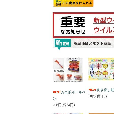
吹き戻し
カニ爪ボールペ
50円(税5円)
ン
268円(税24円)