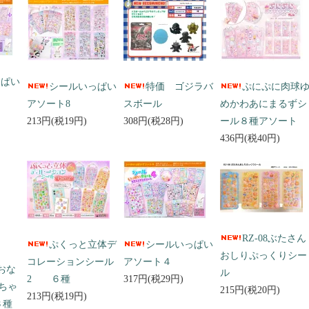
っぱい
シールいっぱい
特価 ゴジラバ
ぷにぷに肉球
アソート8
スボール
めかわあにまるずシ
213円(税19円)
308円(税28円)
ール８種アソート
436円(税40円)
RZ-08ぶたさん
ぷくっと立体デ
シールいっぱい
おしりぷっくりシー
コレーションシール
アソート４
 おな
ル
2 ６種
317円(税29円)
ちゃ
215円(税20円)
213円(税19円)
３種