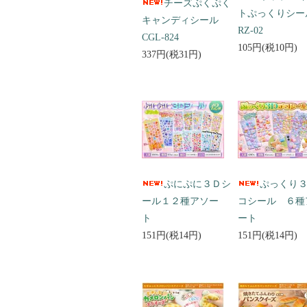
チーズぷくぷく
トぷっくりシ
キャンディシール
RZ-02
CGL-824
105円(税10円)
337円(税31円)
ぷにぷに３Ｄシ
ぷっくり
ール１２種アソー
コシール ６種
ト
ート
151円(税14円)
151円(税14円)