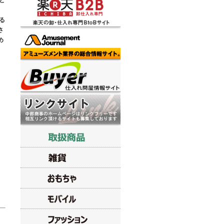
と
る
さ
め