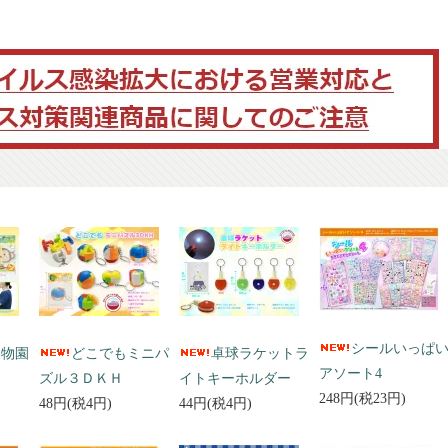
シールいっぱ
動物園
どこでもミニパ
卓球ラケットラ
アソート4
ズル３ＤＫＨ
イトキーホルダー
248円(税23円)
48円(税4円)
44円(税4円)