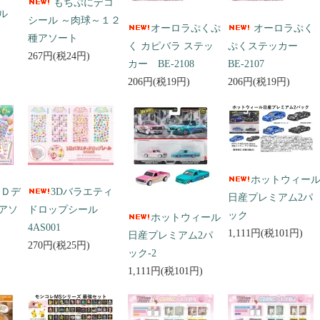
もちぷにデコ
ール
シール ～肉球～１２
オーロラぷくぷ
オーロラぷく
種アソート
く カピバラ ステッ
ぷくステッカー
267円(税24円)
カー BE-2108
BE-2107
206円(税19円)
206円(税19円)
ホットウィー
３Ｄデ
3Dバラエティ
日産プレミアム2パ
アソ
ドロップシール
ック
ホットウィール
4AS001
1,111円(税101円)
日産プレミアム2パ
270円(税25円)
ック-2
1,111円(税101円)