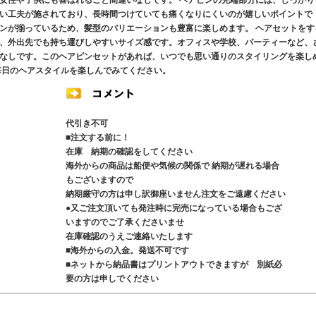
女性や子供にも喜ばれること間違いなしです。 ヘアピンの先端部分には、しっかり
い工夫が施されており、長時間つけていても痛くなりにくいのが嬉しいポイントで
ンが揃っているため、髪型のバリエーションも豊富に楽しめます。 ヘアセットをす
、外出先でも持ち運びしやすいサイズ感です。オフィスや学校、パーティーなど、
なしです。このヘアピンセットがあれば、いつでも思い通りのスタイリングを楽し
毎日のヘアスタイルを楽しんでみてください。
代引き不可
■注文する前に！
在庫 納期の確認をしてください
海外からの商品は船便や気候の関係で 納期が遅れる場合
もございますので
納期厳守の方は申し訳御座いません注文をご遠慮ください
●又ご注文頂いても発注時に完売になっている場合もござ
いますのでご了承くださいませ
在庫確認のうえご連絡いたします
■海外からの入金。発送不可です
■ネットから納品書はプリントアウトできますが 別紙必
要の方は申しでください