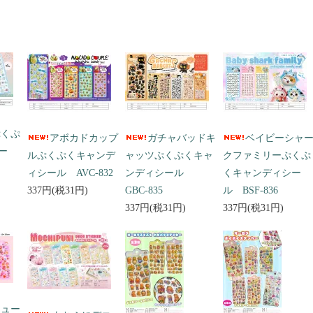
ぷくぷ
アボカドカップ
ガチャバッドキ
ベイビーシャ
ー
ルぷくぷくキャンデ
ャッツぷくぷくキャ
クファミリーぷくぷ
ィシール AVC-832
ンディシール
くキャンディシー
337円(税31円)
GBC-835
ル BSF-836
337円(税31円)
337円(税31円)
キュー