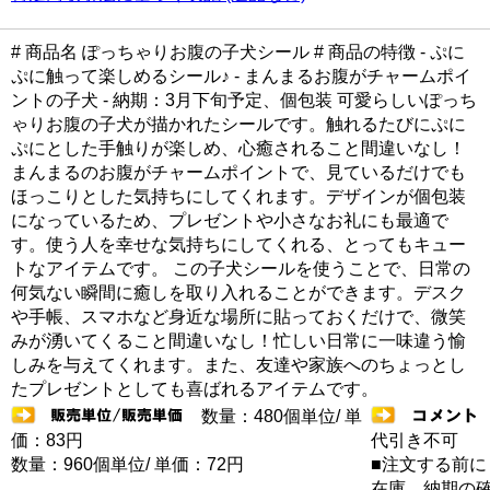
# 商品名 ぽっちゃりお腹の子犬シール # 商品の特徴 - ぷに
ぷに触って楽しめるシール♪ - まんまるお腹がチャームポイ
ントの子犬 - 納期：3月下旬予定、個包装 可愛らしいぽっち
ゃりお腹の子犬が描かれたシールです。触れるたびにぷに
ぷにとした手触りが楽しめ、心癒されること間違いなし！
まんまるのお腹がチャームポイントで、見ているだけでも
ほっこりとした気持ちにしてくれます。デザインが個包装
になっているため、プレゼントや小さなお礼にも最適で
す。使う人を幸せな気持ちにしてくれる、とってもキュー
トなアイテムです。 この子犬シールを使うことで、日常の
何気ない瞬間に癒しを取り入れることができます。デスク
や手帳、スマホなど身近な場所に貼っておくだけで、微笑
みが湧いてくること間違いなし！忙しい日常に一味違う愉
しみを与えてくれます。また、友達や家族へのちょっとし
たプレゼントとしても喜ばれるアイテムです。
数量：480個単位/ 単
価：83円
代引き不可
数量：960個単位/ 単価：72円
■注文する前に
在庫 納期の