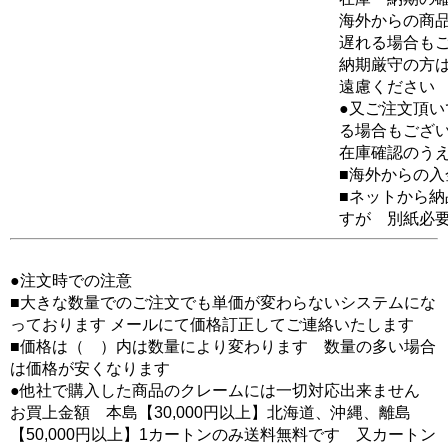
海外からの商品
遅れる場合も
納期厳守の方
遠慮ください
●又ご注文頂
る場合もござ
在庫確認のう
■海外からの
■ネットから
すが 別紙必
●注文時での注意
■大きな数量でのご注文でも単価が変わらないシステムにな
っております メールにて価格訂正してご連絡いたします
■価格は（ ）内は数量により変わります 数量の多い場合
は価格が安くなります
●他社で購入した商品のクレームには一切対応出来ません
お買上金額 本島【30,000円以上】北海道、沖縄、離島
【50,000円以上】1カートンのみ送料無料です 又カートン