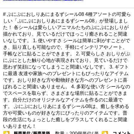
# ぷにぷにおしりあにまるずシール08 4種アソートの可愛ら
しい「ぷにぷにおしりあにまるずシール08」が登場しまし
た！ 各シールは愛らしいアニマルたちのぷにぷにおしりが
描かれており、見ているだけでほっこり癒されること間違
いなしです。 1. 使いやすさ シールは簡単に剥がすことがで
き、貼り直しも可能なので、手軽にインテリアやノート、
手帳などに貼ることができます。 2. 可愛らしさ おしりがぷ
にぷにとした触り心地が表現されており、見ているだけで
思わず笑顔になってしまうこと間違いなしです。 3. ギフト
に最適 友達や家族へのプレゼントにもぴったりなアイテム
です。おしり好きな方や動物好きな方へのプレゼントに喜
ばれること間違いありません。 4. 多彩な使い方 シールなの
でスペースを取らず、さまざまな場所に貼ることができま
す。自分だけのオリジナルなアイテムを作るのに最適で
す。 ぷにぷにおしりあにまるずシール08は、癒しを求める
方や可愛いものが好きな方にぴったりのアイテムです。普
段の生活にちょっとした癒しをプラスしてくれること間違
いありません！
数量：200個単位/ 単