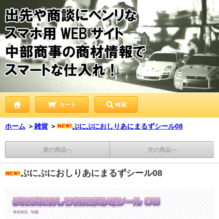
カート
検索
ホーム
＞
雑貨
＞
ぷにぷにおしりあにまるずシール08
前の商品へ
次の商品へ
ぷにぷにおしりあにまるずシール08