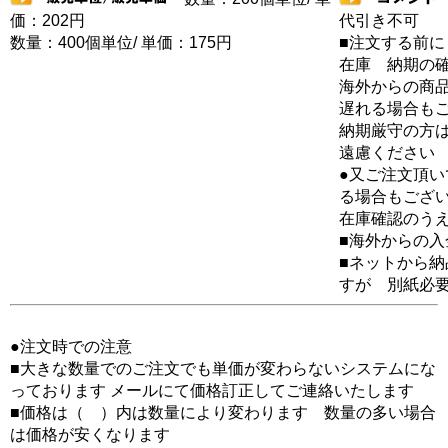
価：202円
代引き不可
数量：400個単位/ 単価：175円
■注文する前に
在庫 納期の
海外からの商品
遅れる場合も
納期厳守の方
遠慮ください
●又ご注文頂
る場合もござ
在庫確認のう
■海外からの
■ネットから
すが 別紙必
●注文時での注意
■大きな数量でのご注文でも単価が変わらないシステムにな
っております メールにて価格訂正してご連絡いたします
■価格は（ ）内は数量により変わります 数量の多い場合
は価格が安くなります