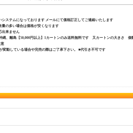
いシステムになっております メールにて価格訂正してご連絡いたします
数量の多い場合は価格が安くなります
応出来ません
、沖縄、離島【50,000円以上】1カートンのみ送料無料です 又カートンの大きさ 個
ご注意
が変動している場合や完売の際はご了承下さい。 ■代引き不可です