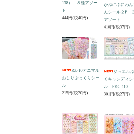
138） ８種アソー
かぷにぷにわん
ト
んシール２P 
444円(税40円)
アソート
410円(税37円)
RZ-10アニマル
ジュエル
おしりぷっくりシー
くキャンディシ
ル
ル PKC-110
215円(税20円)
301円(税27円)