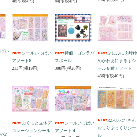
48円(税4円)
44円(税4円)
っぱい
シールいっぱい
特価 ゴジラバ
ぷにぷに肉球
アソート8
スボール
めかわあにまるずシ
213円(税19円)
308円(税28円)
ール８種アソート
436円(税40円)
RZ-08ぶたさん
ぷくっと立体デ
シールいっぱい
おしりぷっくりシー
コレーションシール
アソート４
 おな
ル