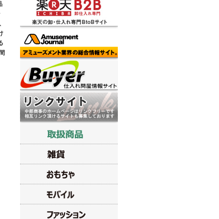
品
シ
、
け
る
間