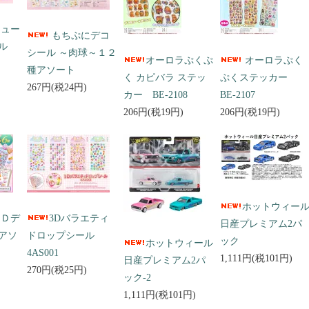
キュー
もちぷにデコ
ール
シール ～肉球～１２
オーロラぷくぷ
オーロラぷく
種アソート
く カピバラ ステッ
ぷくステッカー
267円(税24円)
カー BE-2108
BE-2107
206円(税19円)
206円(税19円)
ホットウィー
３Ｄデ
3Dバラエティ
日産プレミアム2パ
アソ
ドロップシール
ック
ホットウィール
4AS001
1,111円(税101円)
日産プレミアム2パ
270円(税25円)
ック-2
1,111円(税101円)