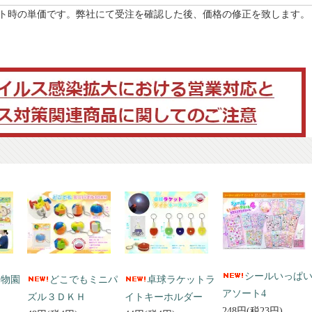
ト時の単価です。弊社にて受注を確認した後、価格の修正を致します。
シールいっぱ
動物園
どこでもミニパ
卓球ラケットラ
アソート4
ズル３ＤＫＨ
イトキーホルダー
248円(税23円)