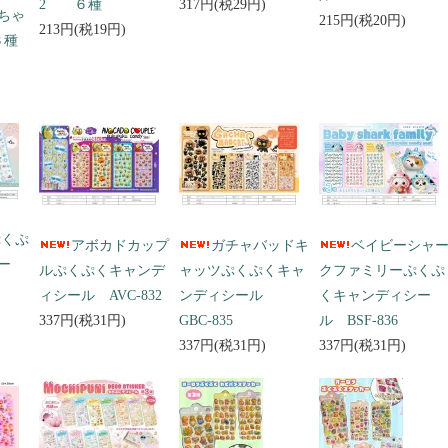
2 ６種
317円(税29円)
ちゃ
215円(税20円)
213円(税19円)
３種
ぷくぷ
アボカドカップ
ガチャバッドキ
ベイビーシャ
ー
ルぷくぷくキャンデ
ャッツぷくぷくキャ
クファミリーぷくぷ
ィシール AVC-832
ンディシール
くキャンディシー
337円(税31円)
GBC-835
ル BSF-836
337円(税31円)
337円(税31円)