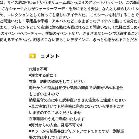
、サイズ約20×9.5㎝というボリューム感たっぷりのアソートパッケージ。この商
小さなシャークたちがウォーターフーディを身にまとう姿は、なんとも愛らしい！
め、コレクションとして飾っても楽しいアイテムだ。 このシールを利用することで
と間違いなし！学用品や手帳、アルバムなど、さまざまなアイテムに貼って自分だ
また、プレゼントとして友達に贈る際にも喜ばれること間違いなし！気軽に楽しめ
とのイベントやパーティー、季節のイベントなど、さまざまなシーンで活躍すること
使えるアイテムだ。飽きのこない愛らしいデザインに、きっと心惹かれることだろ
代引き不可
■注文する前に！
在庫 納期の確認をしてください
海外からの商品は船便や気候の関係で 納期が遅れる場合
もございますので
納期厳守の方は申し訳御座いません注文をご遠慮ください
●又ご注文頂いても発注時に完売になっている場合もござ
いますのでご了承くださいませ
在庫確認のうえご連絡いたします
■海外からの入金。発送不可です
■ネットから納品書はプリントアウトできますが 別紙必
要の方は申しでください