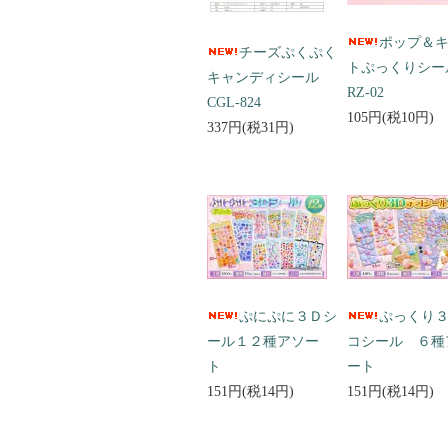
ポップ＆
チーズぷくぷく
トぷっくりシ
キャンディシール
RZ-02
CGL-824
105円(税10円)
337円(税31円)
ぷにぷに３Ｄシ
ぷっくり
ール１２種アソー
コシール ６種
ト
ート
151円(税14円)
151円(税14円)