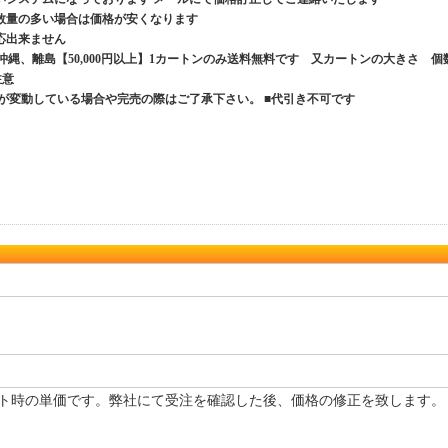
数量の多い場合は価格が安くなります
応出来ません
、沖縄、離島【50,000円以上】1カートンのみ送料無料です 又カートンの大きさ 個
ご注意
が変動している場合や完売の際はご了承下さい。 ■代引き不可です
ト時の単価です。弊社にて受注を確認した後、価格の修正を致します。