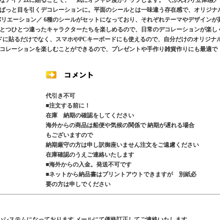
なアイテムに貼ることで、一気にオシャレ度がアップします。 ＼ふんわり立体感／
ぱっと目を引くデコレーションに。平面のシールとは一味違う存在感で、オリジナ
バリエーション／ 6種のシールがセットになっており、それぞれテーマやデザインが
とつひとつ違ったキャラクターたちを楽しめるので、日常のデコレーションが楽し
ードに貼るだけでなく、スマホやPCキーボードにも使えるので、自分だけのオリジナ
コレーションを楽しむことができるので、プレゼントや手作り雑貨作りにも最適で
代引き不可
■注文する前に！
在庫 納期の確認をしてください
海外からの商品は船便や気候の関係で 納期が遅れる場合
もございますので
納期厳守の方は申し訳御座いません注文をご遠慮ください
在庫確認のうえご連絡いたします
■海外からの入金。発送不可です
■ネットから納品書はプリントアウトできますが 別紙必
要の方は申しでください
いシステムになっております メールにて価格訂正してご連絡いたします