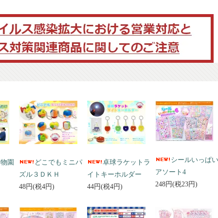
シールいっぱ
動物園
どこでもミニパ
卓球ラケットラ
アソート4
ズル３ＤＫＨ
イトキーホルダー
248円(税23円)
48円(税4円)
44円(税4円)