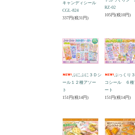
キャンディシール
RZ-02
CGL-824
105円(税10円)
337円(税31円)
ぷにぷに３Ｄシ
ぷっくり
ール１２種アソー
コシール ６種
ト
ート
151円(税14円)
151円(税14円)