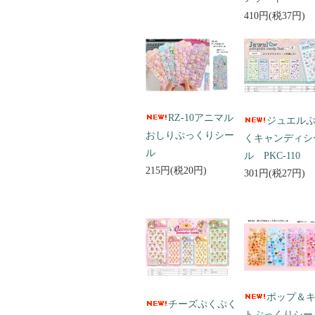
410円(税37円)
RZ-10アニマル
ジュエル
おしりぷっくりシー
くキャンディシ
ル
ル PKC-110
215円(税20円)
301円(税27円)
ポップ＆
チーズぷくぷく
トぷっくりシ