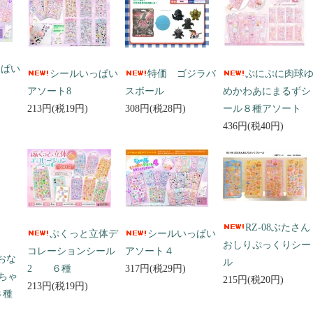
っぱい
シールいっぱい
特価 ゴジラバ
ぷにぷに肉球
アソート8
スボール
めかわあにまるずシ
213円(税19円)
308円(税28円)
ール８種アソート
436円(税40円)
RZ-08ぶたさん
ぷくっと立体デ
シールいっぱい
おしりぷっくりシー
コレーションシール
アソート４
 おな
ル
2 ６種
317円(税29円)
ちゃ
215円(税20円)
213円(税19円)
３種