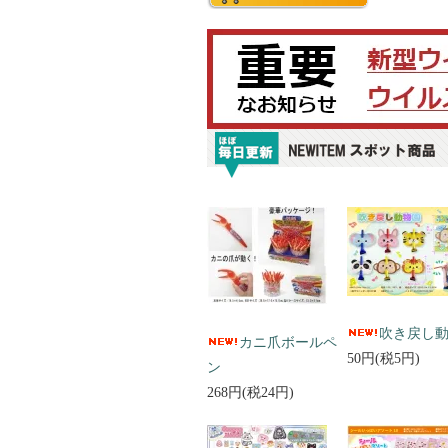
吹き戻し
カニ爪ボールペ
50円(税5円)
ン
268円(税24円)