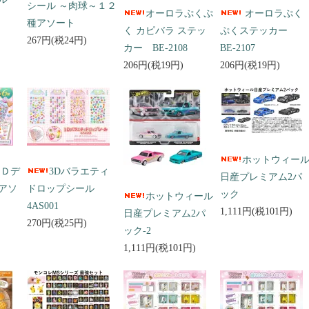
シール ～肉球～１２
オーロラぷくぷ
オーロラぷく
種アソート
く カピバラ ステッ
ぷくステッカー
267円(税24円)
カー BE-2108
BE-2107
206円(税19円)
206円(税19円)
ホットウィー
３Ｄデ
3Dバラエティ
日産プレミアム2パ
アソ
ドロップシール
ック
ホットウィール
4AS001
1,111円(税101円)
日産プレミアム2パ
270円(税25円)
ック-2
1,111円(税101円)