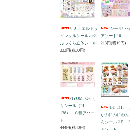
サミュエルトゥ
シールい
インクルシールver2
アソート10
ぷっくら立体シール
213円(税19円)
333円(税30円)
PIYOMIぷっく
りシール（PI-
BE-2118
138） ８種アソー
かぷにぷにわん
ト
んシール２P 
444円(税40円)
アソート