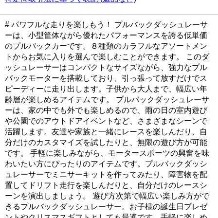
# パワフルな走りを楽しもう！ プルバックダッシュレーサ
ーは、小型筐体ながら優れたパフォーマンスを誇る低単価
のプルバックカーです。８種類のカラフルなアソートメン
トからお気に入りを選んで楽しむことができます。 このダ
ッシュレーサーはコンパクトなサイズながら、強力なプル
バックモーターを搭載しており、引っ張って放すだけでス
ピーディーに走り出します。子供から大人まで、幅広い年
齢層が楽しめるアイテムです。 プルバックダッシュレーサ
ーは、家の中でも外でも楽しめるので、雨の日の室内遊び
や公園でのアウトドアイベントなど、さまざまなシーンで
活躍します。友達や家族と一緒にレースを楽しんだり、自
分だけのカスタマイズを試したりと、無限の遊び方が可能
です。 手軽に楽しみながら、モータースポーツの興奮を味
わいたい方にぴったりのアイテムです。プルバックダッシ
ュレーサーでミニサーキットを作ってみたり、障害物を配
置してドリフト走行を楽しんだりと、自分だけのレースシ
ーンを演出しましょう。 遊び方次第で幅広い楽しみ方がで
きるプルバックダッシュレーサー。お子様の誕生日プレゼ
ントやクリスマスギフトとしても最適です。手軽に楽しめ