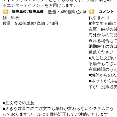
るエンターテイメントをお届けします。
数量：480個単位/ 単
価：55円
代引き不可
数量：960個単位/ 単価：48円
■注文する前に
在庫 納期の
海外からの商品
遅れる場合も
納期厳守の方
遠慮ください
●又ご注文頂
る場合もござ
在庫確認のう
■海外からの
■ネットから
すが 別紙必
●注文時での注意
■大きな数量でのご注文でも単価が変わらないシステムにな
っております メールにて価格訂正してご連絡いたします