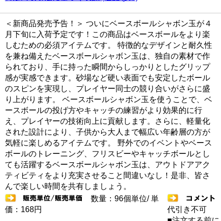
＜新商品発売予告！＞ ついにベースボールシャボン玉が４
月下旬に入荷予定です！この商品はベースボールをより楽
しむための必須アイテムです。 特徴的なデザインと耐久性
を兼ね備えたベースボールシャボン玉は、独自の素材で作
られており、手に持った瞬間からしっかりとしたグリップ
感が実感できます。砂場など硬い表面でも安定したボール
のスピンを実現し、プレイヤー同士の競り合いがさらに盛
り上がります。 ベースボールシャボン玉を使うことで、ベ
ースボールの投げ方やキャッチの練習がより効果的に行
え、プレイヤーの技術向上に貢献します。さらに、軽量化
された設計により、子供から大人まで幅広い年齢層の方が
気軽に楽しめるアイテムです。 野外でのイベントやベース
ボールのトレーニング、フリスビーやキャッチボールとし
ても活躍するベースボールシャボン玉は、アウトドアアク
ティビティをより充実させること間違いなし！是非、皆さ
んで楽しい時間を共有しましょう。
数量：96個単位/ 単
価：168円
代引き不可
■注文する前に