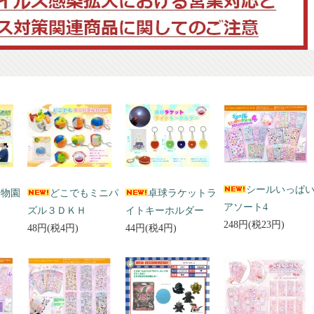
シールいっぱ
動物園
どこでもミニパ
卓球ラケットラ
アソート4
ズル３ＤＫＨ
イトキーホルダー
248円(税23円)
48円(税4円)
44円(税4円)