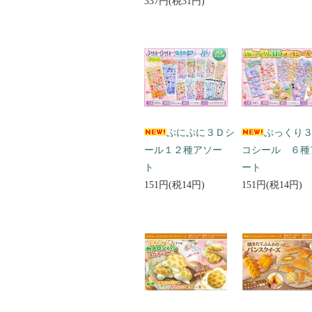
337円(税31円)
ぷにぷに３Ｄシ
ぷっくり
ール１２種アソー
コシール ６種
ト
ート
151円(税14円)
151円(税14円)