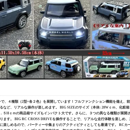
のRCカーで、４種類（2型×各２色）を展開しています！フルファンクション機能を備え、前
ど、リアルな操作が楽しめます。 BIG SIZEのサイズ（本体: 28Wｃｍ、化粧箱
１３．５Hｃｍの商品箱サイズもインパクト大です。さらに、３つの異なる種類が展開
す。 BIG RC CROSS DRIVEを操作することで、リアルな走行体験を楽しめ、
に楽しめるので、パーティーや集まりのアクティビティとしても最適です。 RCカ