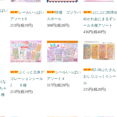
っぱい
シールいっぱい
特価 ゴジラバ
ぷにぷに肉球
アソート8
スボール
めかわあにまるずシ
213円(税19円)
308円(税28円)
ール８種アソート
436円(税40円)
RZ-08ぶたさん
ぷくっと立体デ
シールいっぱい
おしりぷっくりシー
コレーションシール
アソート４
 おな
ル
2 ６種
317円(税29円)
ちゃ
215円(税20円)
213円(税19円)
３種