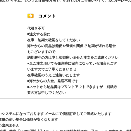
めのアイテム。シンプルな操作方法で、初めての方にも扱いやすく、RCカーレー
代引き不可
■注文する前に！
在庫 納期の確認をしてください
海外からの商品は船便や気候の関係で 納期が遅れる場合
もございますので
納期厳守の方は申し訳御座いません注文をご遠慮ください
●又ご注文頂いても発注時に完売になっている場合もござ
いますのでご了承くださいませ
在庫確認のうえご連絡いたします
■海外からの入金。発送不可です
■ネットから納品書はプリントアウトできますが 別紙必
要の方は申しでください
いシステムになっております メールにて価格訂正してご連絡いたします
数量の多い場合は価格が安くなります
応出来ません