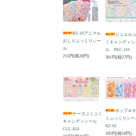
RZ-10アニマル
ジュエル
おしりぷっくりシー
くキャンディシ
ル
ル PKC-110
215円(税20円)
301円(税27円)
ポップ＆
チーズぷくぷく
トぷっくりシ
キャンディシール
RZ-02
CGL-824
105円(税10円)