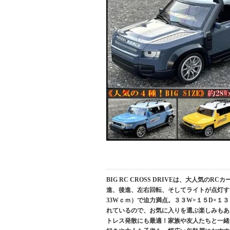
BIG RC CROSS DRIVEは、大人気
進、後進、左右回転、そしてライトが点灯するな
33Wｃｍ）で迫力満点。３３W×１５D×
れているので、お気に入りを選ぶ楽しみもありま
トレス発散にも最適！家族や友人たちと一緒