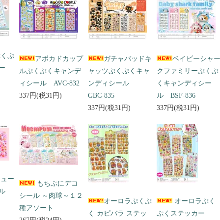
ぷくぷ
アボカドカップ
ガチャバッドキ
ベイビーシャ
ー
ルぷくぷくキャンデ
ャッツぷくぷくキャ
クファミリーぷくぷ
ィシール AVC-832
ンディシール
くキャンディシー
337円(税31円)
GBC-835
ル BSF-836
337円(税31円)
337円(税31円)
キュー
もちぷにデコ
ール
シール ～肉球～１２
オーロラぷくぷ
オーロラぷく
種アソート
く カピバラ ステッ
ぷくステッカー