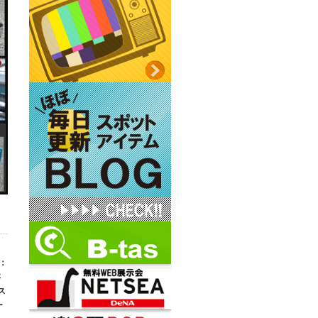
：
さ
ス
ー