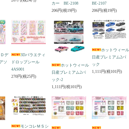
267円(税24円)
カー BE-2108
BE-2107
206円(税19円)
206円(税19円)
ホットウィー
３Ｄデ
3Dバラエティ
日産プレミアム2パ
アソ
ドロップシール
ック
ホットウィール
4AS001
1,111円(税101円)
日産プレミアム2パ
270円(税25円)
ック-2
1,111円(税101円)
モンコレＭＳシ