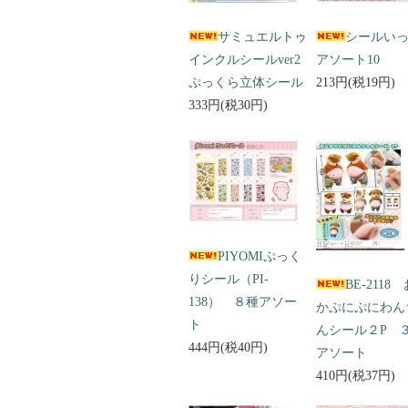
サミュエルトゥ
シールい
インクルシールver2
アソート10
ぷっくら立体シール
213円(税19円)
333円(税30円)
PIYOMIぷっく
りシール（PI-
BE-2118
138） ８種アソー
かぷにぷにわん
ト
んシール２P 
444円(税40円)
アソート
410円(税37円)