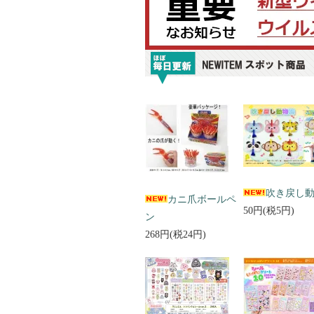
吹き戻し
カニ爪ボールペ
50円(税5円)
ン
268円(税24円)