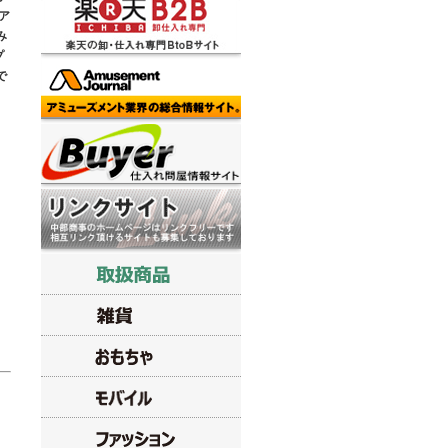
ア
み
プ
で