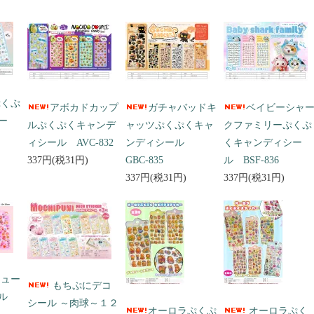
ぷくぷ
アボカドカップ
ガチャバッドキ
ベイビーシャ
ー
ルぷくぷくキャンデ
ャッツぷくぷくキャ
クファミリーぷくぷ
ィシール AVC-832
ンディシール
くキャンディシー
337円(税31円)
GBC-835
ル BSF-836
337円(税31円)
337円(税31円)
キュー
もちぷにデコ
ール
シール ～肉球～１２
オーロラぷくぷ
オーロラぷく