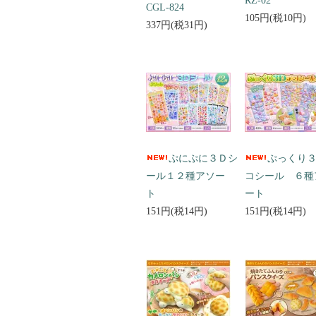
RZ-02
CGL-824
105円(税10円)
337円(税31円)
ぷにぷに３Ｄシ
ぷっくり
ール１２種アソー
コシール ６種
ト
ート
151円(税14円)
151円(税14円)