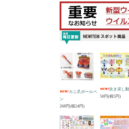
吹き戻し
カニ爪ボールペ
50円(税5円)
ン
268円(税24円)