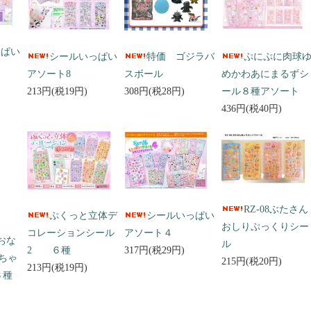
っぱい
シールいっぱい
特価 ゴジラバ
ぷにぷに肉球
アソート8
スボール
めかわあにまるずシ
213円(税19円)
308円(税28円)
ール８種アソート
436円(税40円)
RZ-08ぶたさん
ぷくっと立体デ
シールいっぱい
おしりぷっくりシー
コレーションシール
アソート４
 おな
ル
2 ６種
317円(税29円)
ちゃ
215円(税20円)
213円(税19円)
３種