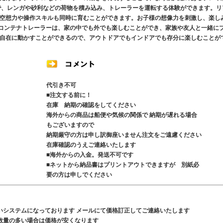
で、レンガや砂利などの荷物を積み込み、トレーラーを運転する体験ができます。リ
空想力や操作スキルも同時に育むことができます。お子様の想像力を刺激し、楽し
Cコンテナトレーラーは、家の中でも外でも楽しむことができ、家族や友人と一緒に
自在に動かすことができるので、アウトドアでもインドアでも存分に楽しむことが
代引き不可
■注文する前に！
在庫 納期の確認をしてください
海外からの商品は船便や気候の関係で 納期が遅れる場合
もございますので
納期厳守の方は申し訳御座いません注文をご遠慮ください
在庫確認のうえご連絡いたします
■海外からの入金。発送不可です
■ネットから納品書はプリントアウトできますが 別紙必
要の方は申しでください
いシステムになっております メールにて価格訂正してご連絡いたします
数量の多い場合は価格が安くなります