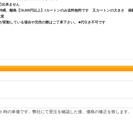
応出来ません
、沖縄、離島【50,000円以上】1カートンのみ送料無料です 又カートンの大きさ 個
ご注意
が変動している場合や完売の際はご了承下さい。 ■代引き不可です
ト時の単価です。弊社にて受注を確認した後、価格の修正を致します。