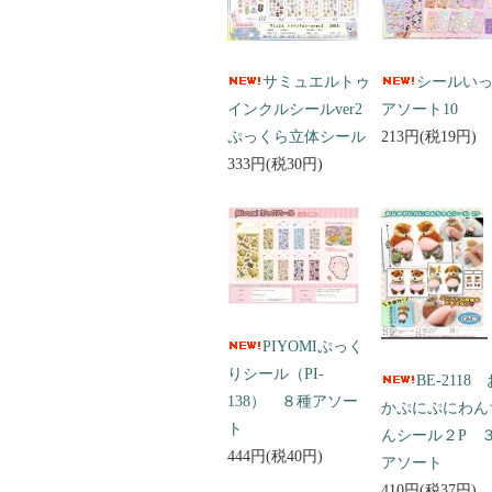
サミュエルトゥ
シールい
インクルシールver2
アソート10
ぷっくら立体シール
213円(税19円)
333円(税30円)
PIYOMIぷっく
りシール（PI-
BE-2118
138） ８種アソー
かぷにぷにわん
ト
んシール２P 
444円(税40円)
アソート
410円(税37円)