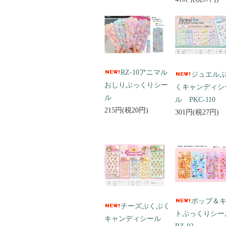
RZ-10アニマル
ジュエル
おしりぷっくりシー
くキャンディシ
ル
ル PKC-110
215円(税20円)
301円(税27円)
ポップ＆
チーズぷくぷく
トぷっくりシ
キャンディシール