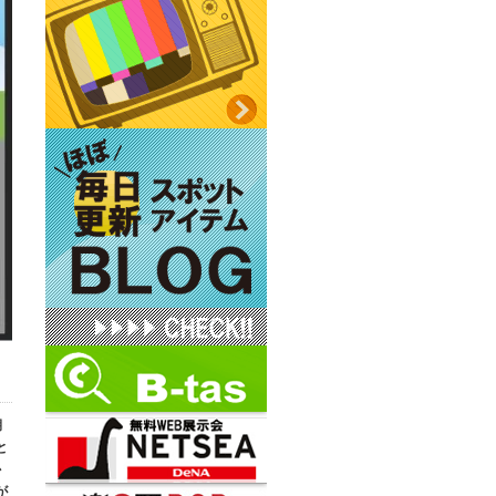
期
と
か
が