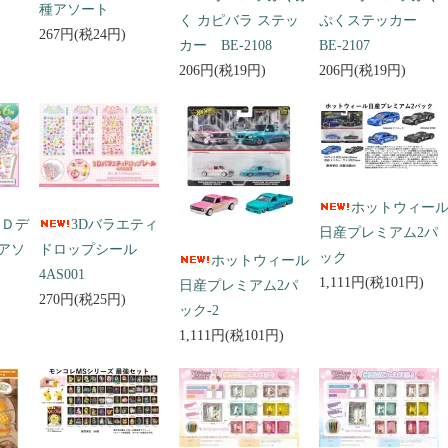
種アソート
く カピバラ ステッ
ぷくステッカー
267円(税24円)
カー BE-2108
BE-2107
206円(税19円)
206円(税19円)
ホットウィー
３Ｄデ
3Dバラエティ
日産プレミアム2パ
アソ
ドロップシール
ック
ホットウィール
4AS001
1,111円(税101円)
日産プレミアム2パ
270円(税25円)
ック-2
1,111円(税101円)