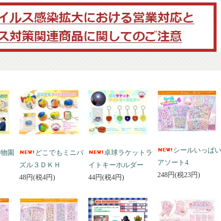
シールいっぱ
動物園
どこでもミニパ
卓球ラケットラ
アソート4
ズル３ＤＫＨ
イトキーホルダー
248円(税23円)
48円(税4円)
44円(税4円)