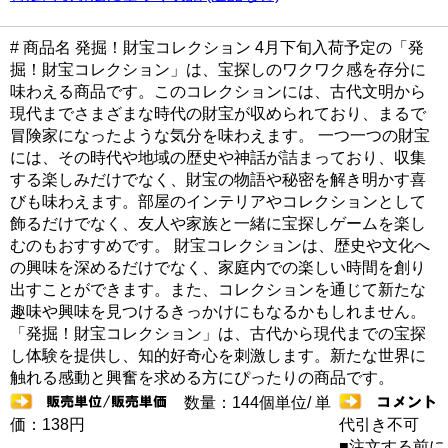
# 商品名 発掘！財宝コレクション 4月下旬入荷予定の「発
掘！財宝コレクション」は、宝探しのワクワク感を存分に
味わえる商品です。このコレクションには、古代文明から
現代までさまざまな時代の財宝が収められており、まるで
冒険家になったような気分を味わえます。 一つ一つの財宝
には、その時代や地域の歴史や神話が詰まっており、収集
する楽しみだけでなく、財宝の物語や秘密を解き明かす喜
びも味わえます。部屋のインテリアやコレクションとして
飾るだけでなく、友人や家族と一緒に宝探しゲームを楽し
むのもおすすめです。 財宝コレクションは、歴史や文化へ
の興味を深めるだけでなく、家庭内での楽しい時間を創り
出すことができます。また、コレクションを通じて新たな
趣味や興味を見つけるきっかけにもなるかもしれません。
「発掘！財宝コレクション」は、古代から現代までの宝探
し体験を提供し、知的好奇心を刺激します。新たな世界に
触れる感動と興奮を求める方にぴったりの商品です。
数量：144個単位/ 単
価：138円
代引き不可
■注文する前に