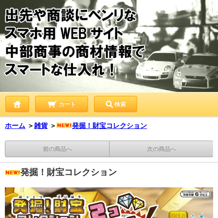
カート
検索
ホーム
＞
雑貨
＞
発掘！財宝コレクション
前の商品へ
次の商品へ
発掘！財宝コレクション