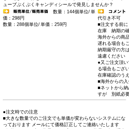
ューブぷくぷくキャンディシールで発見しませんか？
数量：144個単位/ 単
価：298円
代引き不可
数量：288個単位/ 単価：259円
■注文する前に
在庫 納期の
海外からの商品
遅れる場合も
納期厳守の方
遠慮ください
●又ご注文頂
る場合もござ
在庫確認のう
■海外からの
■ネットから
すが 別紙必
●注文時での注意
■大きな数量でのご注文でも単価が変わらないシステムにな
っております メールにて価格訂正してご連絡いたします