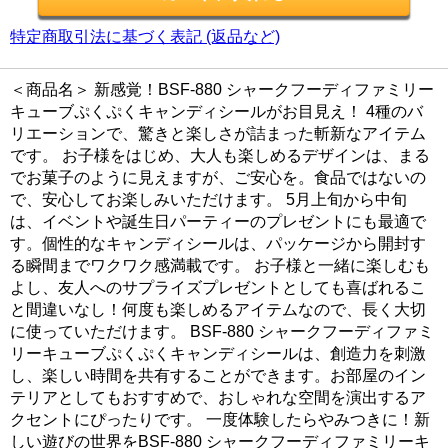
特定商取引法に基づく表記 (返品など)
＜商品名＞ 新感覚！BSF-880 シャークフーディファミリー
キューブぷくぷくキャンディシールがお目見え！ 4種のバ
リエーションで、驚きと楽しさが詰まった斬新なアイテム
です。 お子様をはじめ、大人も楽しめるデザインは、まる
でお菓子のように見えますが、ご安心を。食品ではないの
で、安心してお楽しみいただけます。 5月上旬から中旬
は、イベントや誕生日パーティーのプレゼントにも最適で
す。個性的なキャンディシールは、パッケージから開封す
る瞬間までワクワク感満載です。 お子様と一緒に楽しむも
よし、友人へのサプライズプレゼントとしても喜ばれるこ
と間違いなし！何度も楽しめるアイテムなので、長く大切
に使っていただけます。 BSF-880 シャークフーディファミ
リーキューブぷくぷくキャンディシールは、創造力を刺激
し、楽しい時間を共有することができます。お部屋のイン
テリアとしてもおすすめで、おしゃれな空間を演出するア
クセントにぴったりです。 一度体験したらやみつきに！新
しい遊びの世界をBSF-880 シャークフーディファミリーキ