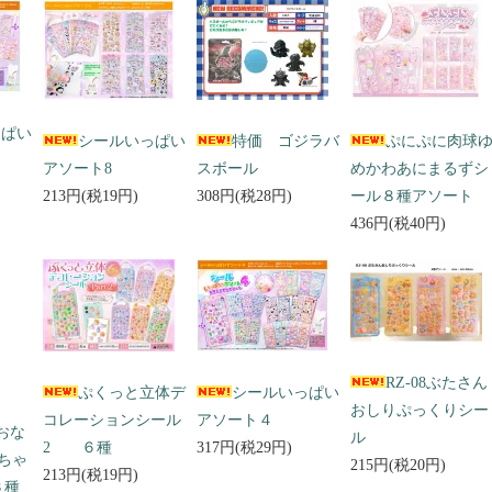
っぱい
シールいっぱい
特価 ゴジラバ
ぷにぷに肉球
アソート8
スボール
めかわあにまるずシ
213円(税19円)
308円(税28円)
ール８種アソート
436円(税40円)
RZ-08ぶたさん
ぷくっと立体デ
シールいっぱい
おしりぷっくりシー
コレーションシール
アソート４
 おな
ル
2 ６種
317円(税29円)
ちゃ
215円(税20円)
213円(税19円)
３種