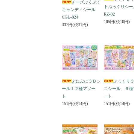
チーズぷくぷく
トぷっくりシ
キャンディシール
RZ-02
CGL-824
105円(税10円)
337円(税31円)
ぷにぷに３Ｄシ
ぷっくり
ール１２種アソー
コシール ６種
ト
ート
151円(税14円)
151円(税14円)