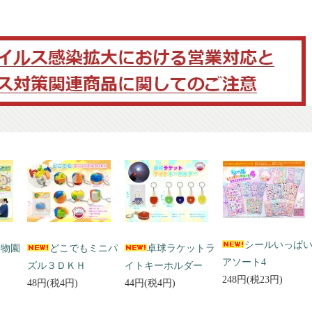
シールいっぱ
動物園
どこでもミニパ
卓球ラケットラ
アソート4
ズル３ＤＫＨ
イトキーホルダー
248円(税23円)
48円(税4円)
44円(税4円)