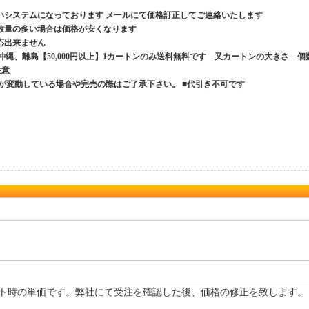
いシステムになっております メールにて価格訂正してご連絡いたします
数量の多い場合は価格が安くなります
応出来ません
、沖縄、離島【50,000円以上】1カートンのみ送料無料です 又カートンの大きさ 個
ご注意
が変動している場合や完売の際はご了承下さい。 ■代引き不可です
ト時の単価です。弊社にて受注を確認した後、価格の修正を致します。