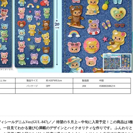
ディシールデニムVer.(GUL-847)／／ 待望の５月上～中旬に入荷予定！この商品は3
、一目見てわかる遊び心満載のデザインとハイクオリティな作りです。 ふんわりと