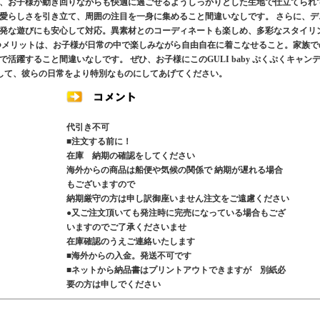
、お子様が動き回りながらも快適に過ごせるようしっかりとした生地で仕立てられ
愛らしさを引き立て、周囲の注目を一身に集めること間違いなしです。 さらに、デ
発な遊びにも安心して対応。異素材とのコーディネートも楽しめ、多彩なスタイリ
つメリットは、お子様が日常の中で楽しみながら自由自在に着こなせること。家族で
躍すること間違いなしです。 ぜひ、お子様にこのGULI baby ぷくぷくキャン
レゼントして、彼らの日常をより特別なものにしてあげてください。
代引き不可
■注文する前に！
在庫 納期の確認をしてください
海外からの商品は船便や気候の関係で 納期が遅れる場合
もございますので
納期厳守の方は申し訳御座いません注文をご遠慮ください
●又ご注文頂いても発注時に完売になっている場合もござ
いますのでご了承くださいませ
在庫確認のうえご連絡いたします
■海外からの入金。発送不可です
■ネットから納品書はプリントアウトできますが 別紙必
要の方は申しでください