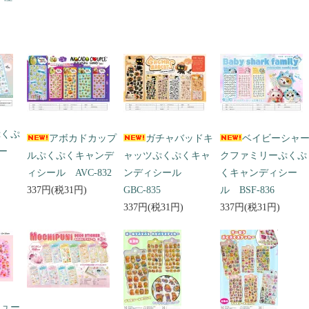
ぷくぷ
アボカドカップ
ガチャバッドキ
ベイビーシャ
ー
ルぷくぷくキャンデ
ャッツぷくぷくキャ
クファミリーぷくぷ
ィシール AVC-832
ンディシール
くキャンディシー
337円(税31円)
GBC-835
ル BSF-836
337円(税31円)
337円(税31円)
キュー