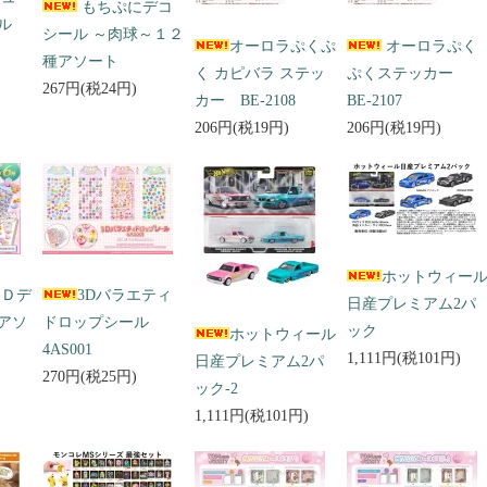
もちぷにデコ
ール
シール ～肉球～１２
オーロラぷくぷ
オーロラぷく
種アソート
く カピバラ ステッ
ぷくステッカー
267円(税24円)
カー BE-2108
BE-2107
206円(税19円)
206円(税19円)
ホットウィー
３Ｄデ
3Dバラエティ
日産プレミアム2パ
アソ
ドロップシール
ック
ホットウィール
4AS001
1,111円(税101円)
日産プレミアム2パ
270円(税25円)
ック-2
1,111円(税101円)