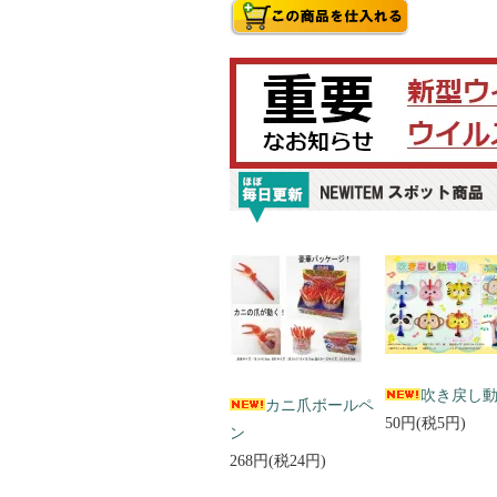
吹き戻し
カニ爪ボールペ
50円(税5円)
ン
268円(税24円)