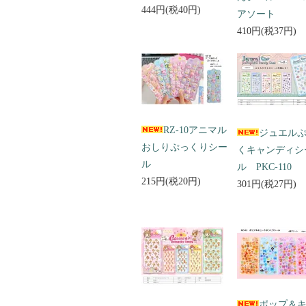
444円(税40円)
アソート
410円(税37円)
RZ-10アニマル
ジュエル
おしりぷっくりシー
くキャンディシ
ル
ル PKC-110
215円(税20円)
301円(税27円)
ポップ＆