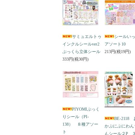
サミュエルトゥ
シールい
インクルシールver2
アソート10
ぷっくら立体シール
213円(税19円)
333円(税30円)
PIYOMIぷっく
りシール（PI-
BE-2118
138） ８種アソー
かぷにぷにわん
ト
んシール２P 