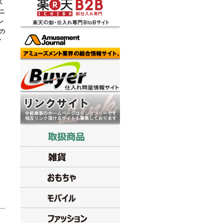
て
ニ
ン
の
デ