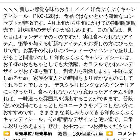
＼＼＼ 新しい感覚を味わおう！／／／ 洋食ぷくぷくキャン
ディシール PKC-128は、食品ではないという斬新なコン
セプトが特徴です。4月上旬から中旬にかけての期間限定販
売で、計6種類のデザインが楽しめます。 この商品は、見
た目はキャンディそのものですが、実は食べられないアイ
テム。衝撃を与える斬新なアイテムをお探しの方にぴった
りです。お菓子の代わりにパーティーやイベントで盛り上
がること間違いなし！ 洋食ぷくぷくキャンディシールは、
お子様のおもちゃとしても大活躍。カラフルでかわいいデ
ザインがお子様を魅了し、創造力を刺激します。手軽に楽
しめるため、家族や友人との時間をより豊かなものにして
くれることでしょう。 デスクやリビングなどのインテリア
にもぴったり。食べられないという変わったアイテムを飾
れば、一味違った雰囲気を演出することができます。普段
使いの空間にちょっとしたユニークさをプラスしたい方に
おすすめです。 さまざまな楽しみ方ができる洋食ぷくぷく
キャンディシール。その斬新なデザインと使い道で、日常
に彩りを添えます。ぜひ、お手元に一つお持ちください！
数量：180個単位/ 単