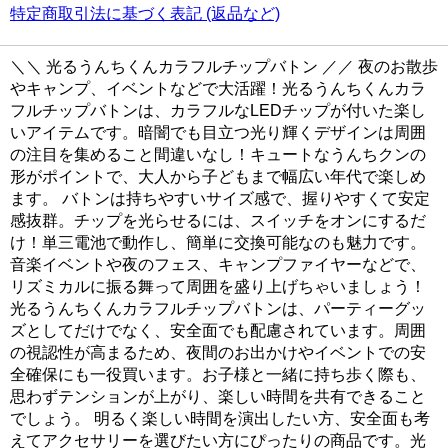
特定商取引法に基づく表記 (返品など)
＼＼ 光るうんちくんカラフルチップバトン ／／ 夜のお散歩
やキャンプ、イベントなどで大活躍！光るうんちくんカラ
フルチップバトンは、カラフルなLEDチップが付いた楽し
いアイテムです。暗闇でも目立つ光り輝くデザインは周囲
の注目を集めること間違いなし！キュートなうんちクンの
形がポイントで、大人から子どもまで幅広い年代で楽しめ
ます。 バトンは持ちやすいサイズ感で、握りやすくて安定
感抜群。チップを光らせるには、スイッチをオンにするだ
け！単三電池で動作し、簡単に交換可能なのも魅力です。
音楽イベントや夜のフェス、キャンプファイヤーなどで、
リズミカルに振る舞って周囲を盛り上げちゃいましょう！
光るうんちくんカラフルチップバトンは、パーティーグッ
ズとしてだけでなく、安全面でも配慮されています。周囲
の視認性が高まるため、夜間のお出かけやイベントでの安
全確保にも一役買います。お子様と一緒に持ち歩く際も、
思わずテンションが上がり、楽しい時間を共有できること
でしょう。 明るく楽しい時間を演出したい方、安全面も考
えてアクセサリーを選びたい方にぴったりの商品です。光