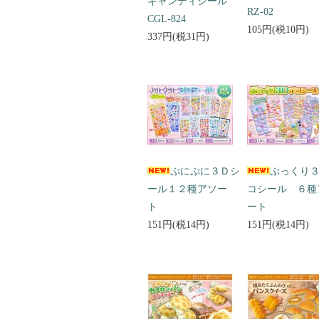
キャンディシール
RZ-02
CGL-824
105円(税10円)
337円(税31円)
ぷにぷに３Ｄシ
ぷっくり
ール１２種アソー
コシール ６種
ト
ート
151円(税14円)
151円(税14円)