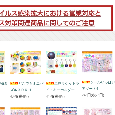
シールいっぱ
動物園
どこでもミニパ
卓球ラケットラ
アソート4
ズル３ＤＫＨ
イトキーホルダー
248円(税23円)
48円(税4円)
44円(税4円)