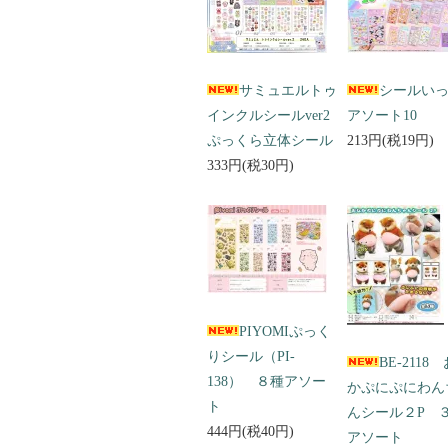
サミュエルトゥ
シールい
インクルシールver2
アソート10
ぷっくら立体シール
213円(税19円)
333円(税30円)
PIYOMIぷっく
りシール（PI-
BE-2118
138） ８種アソー
かぷにぷにわん
ト
んシール２P 
444円(税40円)
アソート