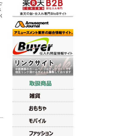
ご
ス
く