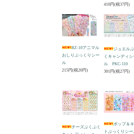
410円(税37円)
RZ-10アニマル
ジュエル
おしりぷっくりシー
くキャンディシ
ル
ル PKC-110
215円(税20円)
301円(税27円)
ポップ＆
チーズぷくぷく
トぷっくりシ