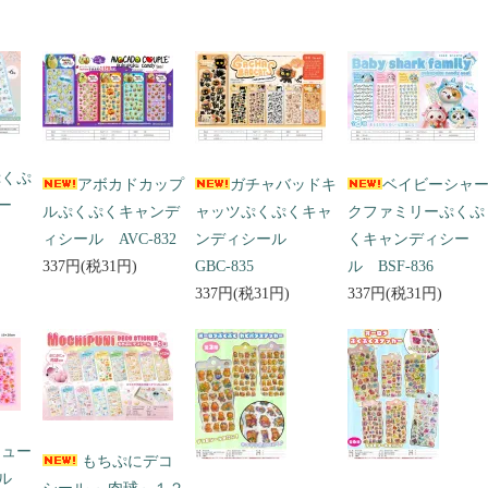
ぷくぷ
アボカドカップ
ガチャバッドキ
ベイビーシャ
ー
ルぷくぷくキャンデ
ャッツぷくぷくキャ
クファミリーぷくぷ
ィシール AVC-832
ンディシール
くキャンディシー
337円(税31円)
GBC-835
ル BSF-836
337円(税31円)
337円(税31円)
キュー
もちぷにデコ
ール