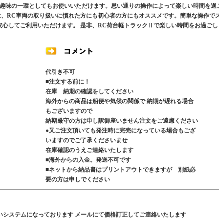
趣味の一環としてもお使いいただけます。思い通りの操作によって楽しい時間を過
は、RC車両の取り扱いに慣れた方にも初心者の方にもオススメです。簡単な操作で
安心してご利用いただけます。 是非、RC荷台軽トラックⅡで楽しい時間をお過ごし
代引き不可
■注文する前に！
在庫 納期の確認をしてください
海外からの商品は船便や気候の関係で 納期が遅れる場合
もございますので
納期厳守の方は申し訳御座いません注文をご遠慮ください
●又ご注文頂いても発注時に完売になっている場合もござ
いますのでご了承くださいませ
在庫確認のうえご連絡いたします
■海外からの入金。発送不可です
■ネットから納品書はプリントアウトできますが 別紙必
要の方は申しでください
いシステムになっております メールにて価格訂正してご連絡いたします