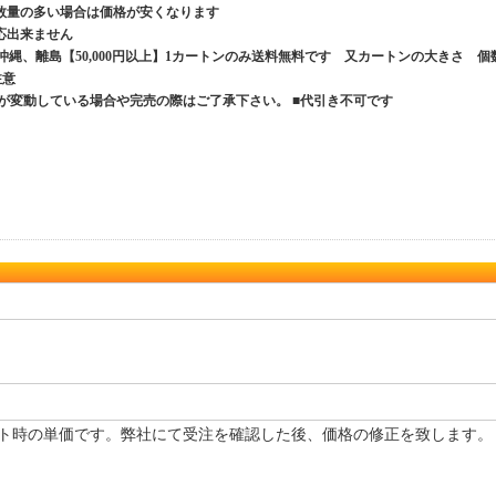
数量の多い場合は価格が安くなります
応出来ません
、沖縄、離島【50,000円以上】1カートンのみ送料無料です 又カートンの大きさ 個
ご注意
が変動している場合や完売の際はご了承下さい。 ■代引き不可です
ト時の単価です。弊社にて受注を確認した後、価格の修正を致します。