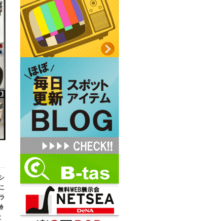
シ
こ
ラ
齢
と