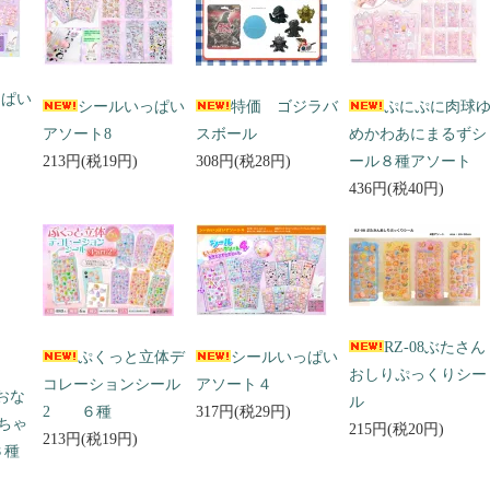
っぱい
シールいっぱい
特価 ゴジラバ
ぷにぷに肉球
アソート8
スボール
めかわあにまるずシ
213円(税19円)
308円(税28円)
ール８種アソート
436円(税40円)
RZ-08ぶたさん
ぷくっと立体デ
シールいっぱい
おしりぷっくりシー
コレーションシール
アソート４
 おな
ル
2 ６種
317円(税29円)
ちゃ
215円(税20円)
213円(税19円)
３種