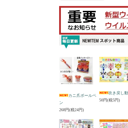
吹き戻し
カニ爪ボールペ
50円(税5円)
ン
268円(税24円)