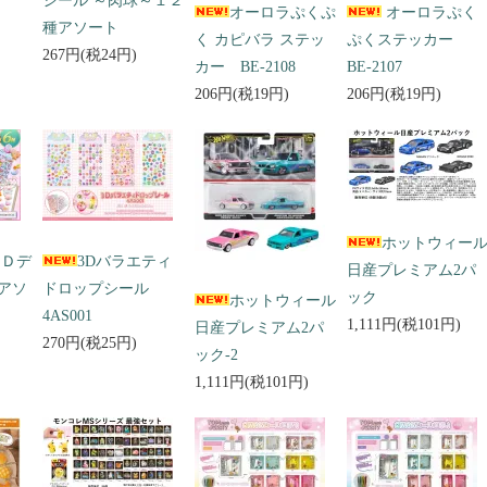
シール ～肉球～１２
オーロラぷくぷ
オーロラぷく
種アソート
く カピバラ ステッ
ぷくステッカー
267円(税24円)
カー BE-2108
BE-2107
206円(税19円)
206円(税19円)
ホットウィー
３Ｄデ
3Dバラエティ
日産プレミアム2パ
アソ
ドロップシール
ック
ホットウィール
4AS001
1,111円(税101円)
日産プレミアム2パ
270円(税25円)
ック-2
1,111円(税101円)