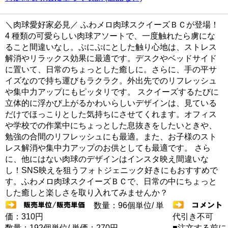
＼肉球愛好家必見／ ふわメロ肉球スクイーズＢＣが登場！
4 種類の可愛らしい肉球アソートで、一度触れたら虜にな
ること間違いなし。ぷにぷにとした触り心地は、ストレス
解消やリラックス効果に最適です。デスクやベッドサイド
に置いて、日常のちょっとした癒しに。さらに、手の平サ
イズなので持ち運びもラクラク。外出先でのリフレッシュ
や集中力アップにもピッタリです。 スクイーズするたびに
立体的に浮かび上がるかわいらしいデザインは、見ている
だけでほっこりとした気持ちにさせてくれます。オフィス
や学校での作業中にちょっとした息抜きをしたいときや、
勉強の合間のリフレッシュにも最適。また、お子様のスト
レス解消や集中力アップのお供としても最適です。 さら
に、他にはない肉球のデザインはインスタ映え間違いな
し！SNS映えを狙うフォトジェニック好きにもおすすめで
す。ふわメロ肉球スクイーズＢＣで、日常の中にちょっと
した癒しと楽しさを取り入れてみませんか？
数量：96個単位/ 単
価：310円
代引き不可
数量：192個単位/ 単価：270円
■注文する前に