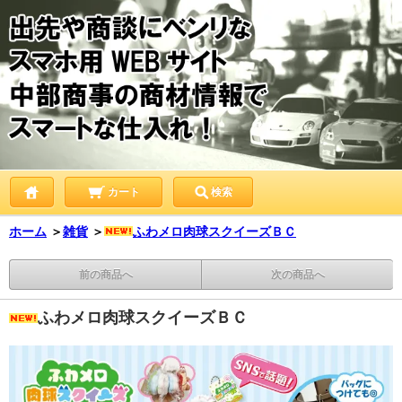
カート
検索
ホーム
＞
雑貨
＞
ふわメロ肉球スクイーズＢＣ
前の商品へ
次の商品へ
ふわメロ肉球スクイーズＢＣ