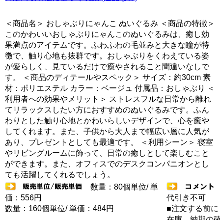
＜商品名＞ おしゃぶりにゃんこ ぬいぐるみ ＜商品の特徴＞
このかわいいおしゃぶりにゃんこのぬいぐるみは、癒し効
果満点のアイテムです。ふわふわの毛並みと大きな瞳が特
徴で、触り心地も抜群です。おしゃぶりをくわえている姿
が愛らしく、見ているだけで癒やされること間違いなしで
す。 ＜商品のディテールやスペック＞ サイズ：約30cm 素
材：ポリエステル カラー：ベージュ 付属品：おしゃぶり ＜
利用者への効果やメリット＞ ストレスフルな日常から離れ
てリラックスしたい方におすすめのぬいぐるみです。ふん
わりとした触り心地とかわいらしいデザインで、心を癒や
してくれます。また、子供から大人まで幅広い層に人気が
あり、プレゼントとしても最適です。 ＜利用シーン＞ 寝室
やリビングルームに飾って、日常の癒しとして楽しむこと
ができます。また、オフィスでのデスクコンパニオンとし
ても活躍してくれるでしょう。
数量：80個単位/ 単
価：556円
代引き不可
数量：160個単位/ 単価：484円
■注文する前に
在庫 納期の