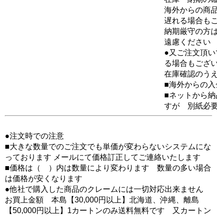
海外からの商品
遅れる場合も
納期厳守の方
遠慮ください
●又ご注文頂
る場合もござ
在庫確認のう
■海外からの
■ネットから
すが 別紙必
●注文時での注意
■大きな数量でのご注文でも単価が変わらないシステムにな
っております メールにて価格訂正してご連絡いたします
■価格は（ ）内は数量により変わります 数量の多い場合
は価格が安くなります
●他社で購入した商品のクレームには一切対応出来ません
お買上金額 本島【30,000円以上】北海道、沖縄、離島
【50,000円以上】1カートンのみ送料無料です 又カートン