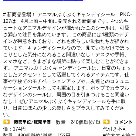
# 新商品登場！ アニマルぷくぷくキャンディシール PKC-
127は、4月上旬～中旬に発売される新商品です。4つのキ
ュートなアニマルデザインが描かれたこのシールは、可愛
さ満点で注目を集めています。 この商品には4種類のデザ
インが用意されており、どれも愛らしい動物たちが描かれ
ています。キャンディシールなので、見ているだけでほっ
こりとした気分になれること間違いなし！デスクや手帳、
スマホなど、さまざまな場所に貼って楽しむことができま
す。 アニマルぷくぷくキャンディシールは、日常のちょっ
としたアクセントとして活躍してくれるアイテムです。仕
事や学校でのモチベーションアップや、友達とのコミュニ
ケーションツールとしても重宝します。ポップでカラフル
なデザインのシールは、周囲の目を引きつけること間違い
なし！ ぜひアニマルぷくぷくキャンディシールを手に取
り、日常にほんの少しの楽しさをプラスしてみてくださ
い。
数量：240個単位/ 単
価：174円
代引き不可
数量：480個単位/ 単価：152円
■注文する前に