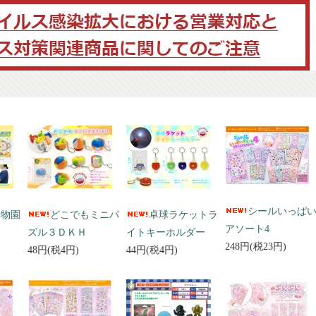
シールいっぱ
動物園
どこでもミニパ
卓球ラケットラ
アソート4
ズル３ＤＫＨ
イトキーホルダー
248円(税23円)
48円(税4円)
44円(税4円)