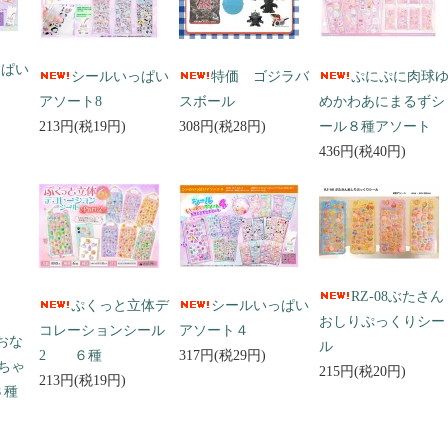
っぱい
シールいっぱい
特価 ゴジラバ
ぷにぷに肉球
アソート8
スボール
めかわあにまるずシ
213円(税19円)
308円(税28円)
ール８種アソート
436円(税40円)
RZ-08ぶたさん
ぷくっと立体デ
シールいっぱい
おしりぷっくりシー
コレーションシール
アソート４
 おな
ル
2 ６種
317円(税29円)
ちゃ
215円(税20円)
213円(税19円)
３種