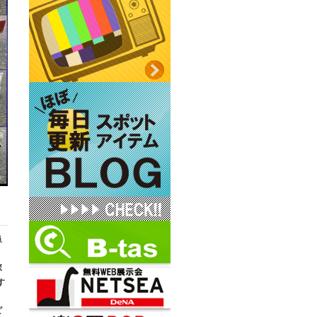
単
ト
ボ
す
ピ