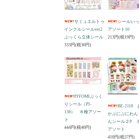
サミュエルトゥ
シールい
インクルシールver2
アソート10
ぷっくら立体シール
213円(税19円)
333円(税30円)
PIYOMIぷっく
りシール（PI-
BE-2118
138） ８種アソー
かぷにぷにわん
ト
んシール２P 
444円(税40円)
アソート
410円(税37円)