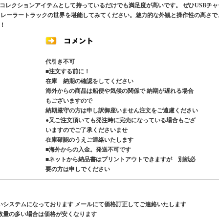
コレクションアイテムとして持っているだけでも満足度が高いです。 ぜひUSBチャ
ルなRCトレーラートラックの世界を堪能してみてください。魅力的な外観と操作性の高さで
！
代引き不可
■注文する前に！
在庫 納期の確認をしてください
海外からの商品は船便や気候の関係で 納期が遅れる場合
もございますので
納期厳守の方は申し訳御座いません注文をご遠慮ください
●又ご注文頂いても発注時に完売になっている場合もござ
いますのでご了承くださいませ
在庫確認のうえご連絡いたします
■海外からの入金。発送不可です
■ネットから納品書はプリントアウトできますが 別紙必
要の方は申しでください
いシステムになっております メールにて価格訂正してご連絡いたします
数量の多い場合は価格が安くなります