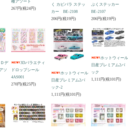
種アソート
く カピバラ ステッ
ぷくステッカー
267円(税24円)
カー BE-2108
BE-2107
206円(税19円)
206円(税19円)
ホットウィー
３Ｄデ
3Dバラエティ
日産プレミアム2パ
アソ
ドロップシール
ック
ホットウィール
4AS001
1,111円(税101円)
日産プレミアム2パ
270円(税25円)
ック-2
1,111円(税101円)