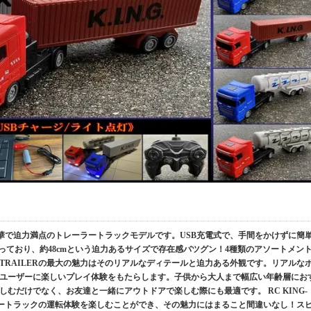
ERは、豪華で迫力満点のトレーラートラックモデルです。USB充電式で、手間をかけずに簡
っており、約48cmという迫力あるサイズで存在感バツグン！4種類のアソートメン
G-TRAILERの最大の魅力はそのリアルなディテールと迫力ある外観です。リアルな
ユーザーに楽しいプレイ体験をもたらします。子供から大人まで幅広い年齢層にお
むだけでなく、お友達と一緒にアウトドアで楽しむ際にも最適です。 RC KING-
ーラートラックの運転体験を楽しむことができ、その魅力にはまること間違いなし！ス