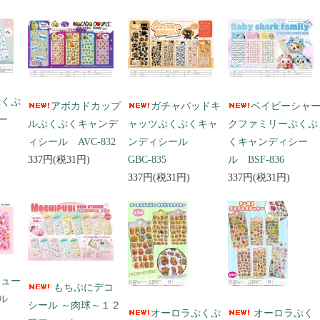
ぷくぷ
アボカドカップ
ガチャバッドキ
ベイビーシャ
ー
ルぷくぷくキャンデ
ャッツぷくぷくキャ
クファミリーぷくぷ
ィシール AVC-832
ンディシール
くキャンディシー
337円(税31円)
GBC-835
ル BSF-836
337円(税31円)
337円(税31円)
キュー
もちぷにデコ
ール
シール ～肉球～１２
オーロラぷくぷ
オーロラぷく