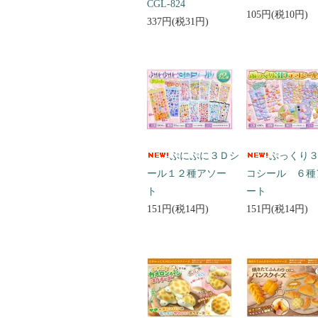
CGL-824
105円(税10円)
337円(税31円)
ぷにぷに３Ｄシ
ぷっくり
ール１２種アソー
コシール ６種
ト
ート
151円(税14円)
151円(税14円)