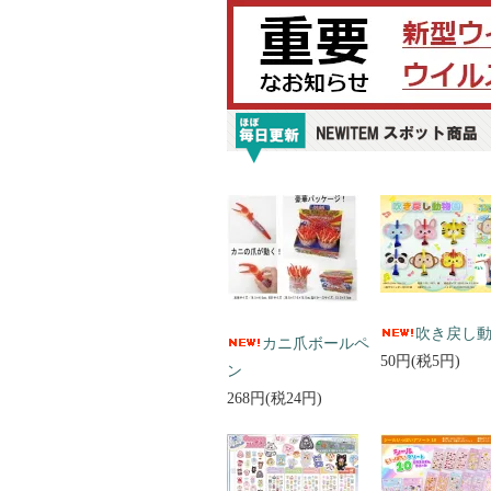
吹き戻し
カニ爪ボールペ
50円(税5円)
ン
268円(税24円)