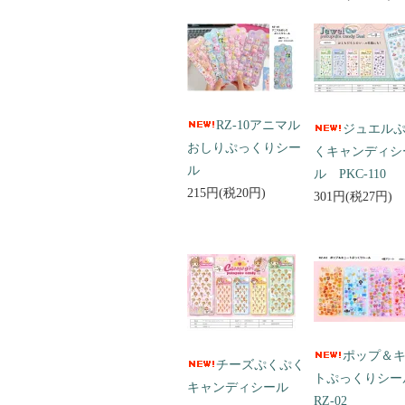
RZ-10アニマル
ジュエル
おしりぷっくりシー
くキャンディシ
ル
ル PKC-110
215円(税20円)
301円(税27円)
ポップ＆
チーズぷくぷく
トぷっくりシ
キャンディシール
RZ-02