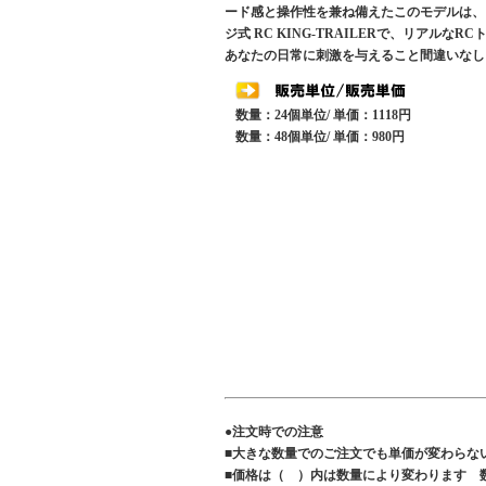
ード感と操作性を兼ね備えたこのモデルは、
ジ式 RC KING-TRAILERで、リア
あなたの日常に刺激を与えること間違いなし
数量：24個単位/ 単価：1118円
数量：48個単位/ 単価：980円
●注文時での注意
■大きな数量でのご注文でも単価が変わらな
■価格は（ ）内は数量により変わります 