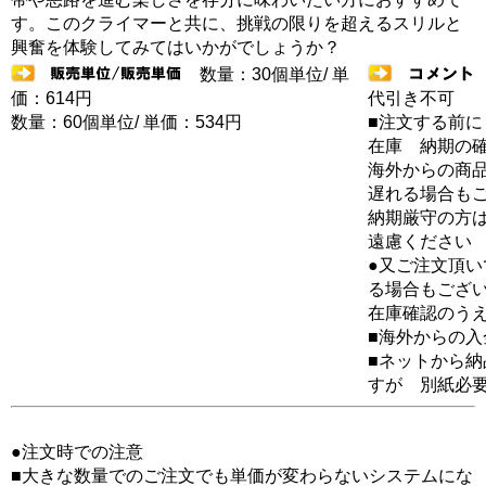
す。このクライマーと共に、挑戦の限りを超えるスリルと
興奮を体験してみてはいかがでしょうか？
数量：30個単位/ 単
価：614円
代引き不可
数量：60個単位/ 単価：534円
■注文する前に
在庫 納期の
海外からの商品
遅れる場合も
納期厳守の方
遠慮ください
●又ご注文頂
る場合もござ
在庫確認のう
■海外からの
■ネットから
すが 別紙必
●注文時での注意
■大きな数量でのご注文でも単価が変わらないシステムにな