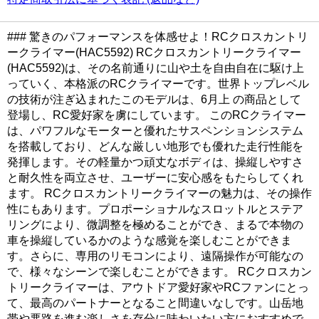
### 驚きのパフォーマンスを体感せよ！RCクロスカントリ
ークライマー(HAC5592) RCクロスカントリークライマー
(HAC5592)は、その名前通りに山や土を自由自在に駆け上
っていく、本格派のRCクライマーです。世界トップレベル
の技術が注ぎ込まれたこのモデルは、6月上 ​の商品として
登場し、RC愛好家を虜にしています。 このRCクライマー
は、パワフルなモーターと優れたサスペンションシステム
を搭載しており、どんな厳しい地形でも優れた走行性能を
発揮します。その軽量かつ頑丈なボディは、操縦しやすさ
と耐久性を両立させ、ユーザーに安心感をもたらしてくれ
ます。 RCクロスカントリークライマーの魅力は、その操作
性にもあります。プロポーショナルなスロットルとステア
リングにより、微調整を極めることができ、まるで本物の
車を操縦しているかのような感覚を楽しむことができま
す。さらに、専用のリモコンにより、遠隔操作が可能なの
で、様々なシーンで楽しむことができます。 RCクロスカン
トリークライマーは、アウトドア愛好家やRCファンにとっ
て、最高のパートナーとなること間違いなしです。山岳地
帯や悪路を進む楽しさを存分に味わいたい方におすすめで