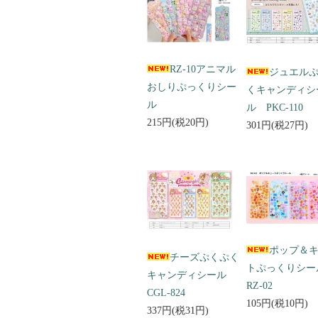
RZ-10アニマル
ジュエル
おしりぷっくりシー
くキャンディシ
ル
ル PKC-110
215円(税20円)
301円(税27円)
ポップ＆
チーズぷくぷく
トぷっくりシ
キャンディシール
RZ-02
CGL-824
105円(税10円)
337円(税31円)