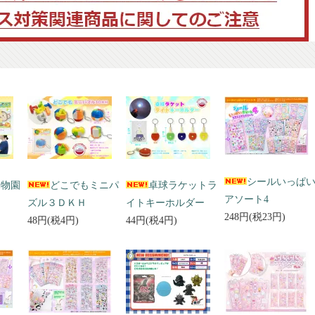
シールいっぱ
動物園
どこでもミニパ
卓球ラケットラ
アソート4
ズル３ＤＫＨ
イトキーホルダー
248円(税23円)
48円(税4円)
44円(税4円)