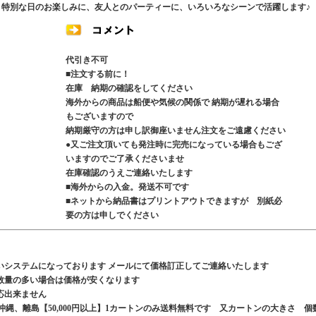
や、特別な日のお楽しみに、友人とのパーティーに、いろいろなシーンで活躍します♪
代引き不可
■注文する前に！
在庫 納期の確認をしてください
海外からの商品は船便や気候の関係で 納期が遅れる場合
もございますので
納期厳守の方は申し訳御座いません注文をご遠慮ください
●又ご注文頂いても発注時に完売になっている場合もござ
いますのでご了承くださいませ
在庫確認のうえご連絡いたします
■海外からの入金。発送不可です
■ネットから納品書はプリントアウトできますが 別紙必
要の方は申しでください
いシステムになっております メールにて価格訂正してご連絡いたします
数量の多い場合は価格が安くなります
応出来ません
、沖縄、離島【50,000円以上】1カートンのみ送料無料です 又カートンの大きさ 個