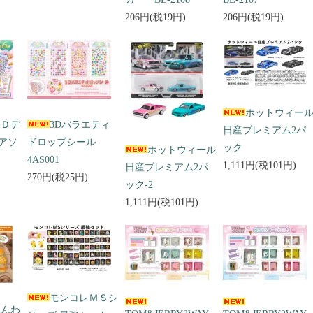
206円(税19円)
206円(税19円)
ホットウィー
３Ｄデ
3Dバラエティ
日産プレミアム2パ
アソ
ドロップシール
ック
ホットウィール
4AS001
1,111円(税101円)
日産プレミアム2パ
270円(税25円)
ック-2
1,111円(税101円)
モンコレＭＳシ
ふんわ