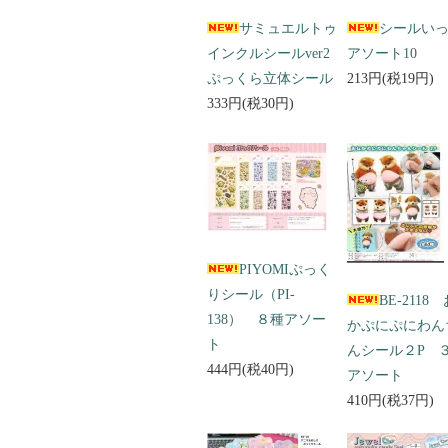
サミュエルトゥ
シールい
インクルシールver2
アソート10
ぷっくら立体シール
213円(税19円)
333円(税30円)
PIYOMIぷっく
りシール（PI-
BE-2118
138） ８種アソー
かぷにぷにわん
ト
んシール２P 
444円(税40円)
アソート
410円(税37円)