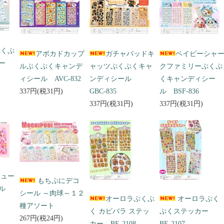
ぷくぷ
アボカドカップ
ガチャバッドキ
ベイビーシャ
ー
ルぷくぷくキャンデ
ャッツぷくぷくキャ
クファミリーぷくぷ
ィシール AVC-832
ンディシール
くキャンディシー
337円(税31円)
GBC-835
ル BSF-836
337円(税31円)
337円(税31円)
キュー
もちぷにデコ
ール
シール ～肉球～１２
オーロラぷくぷ
オーロラぷく
種アソート
く カピバラ ステッ
ぷくステッカー
267円(税24円)
カー BE-2108
BE-2107