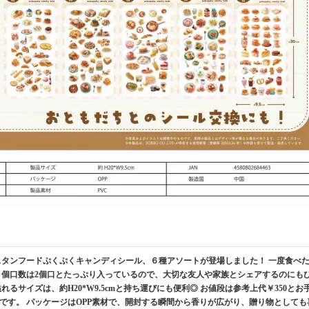
スタンフードぷくぷくキャンディシール、６種アソートが登場しました！ 一度食べ
 個口数は2個口とたっぷり入っているので、大切な友人や家族とシェアするのにも
るサイズは、約H20*W9.5cmと持ち運びにも便利◎ お値段は参考上代￥350とお
です。 パッケージはOPP素材で、開封する瞬間から香りが広がり、贈り物としても