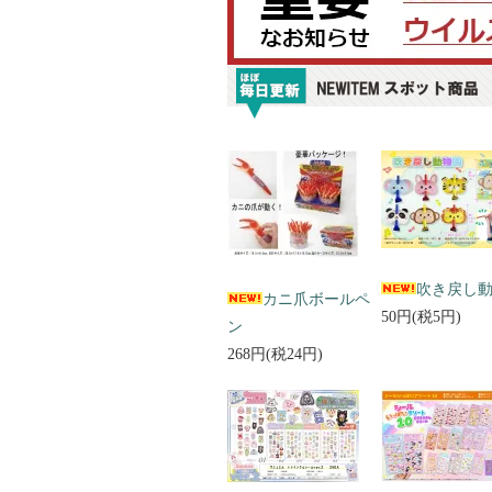
吹き戻し
カニ爪ボールペ
50円(税5円)
ン
268円(税24円)