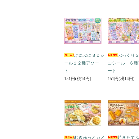
ぷにぷに３Ｄシ
ぷっくり
ール１２種アソー
コシール ６種
ト
ート
151円(税14円)
151円(税14円)
むぎゅっとカメ
焼きたて