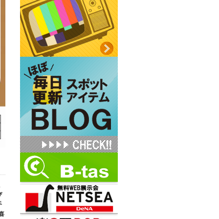
た
ぴ
手
喜