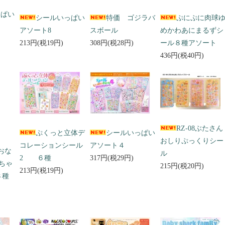
っぱい
シールいっぱい
特価 ゴジラバ
ぷにぷに肉球
アソート8
スボール
めかわあにまるずシ
213円(税19円)
308円(税28円)
ール８種アソート
436円(税40円)
RZ-08ぶたさん
ぷくっと立体デ
シールいっぱい
おしりぷっくりシー
コレーションシール
アソート４
 おな
ル
2 ６種
317円(税29円)
ちゃ
215円(税20円)
213円(税19円)
３種