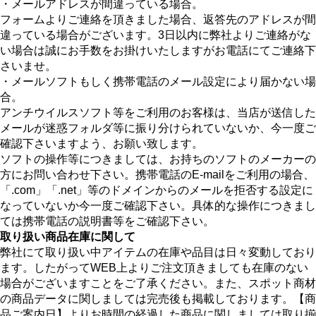
・メールアドレスが間違っている場合。
フォームよりご連絡を頂きました場合、返答先のアドレスが間
違っている場合がございます。3日以内に弊社よりご連絡がな
い場合は誠にお手数をお掛けいたしますがお電話にてご連絡下
さいませ。
・メールソフトもしく携帯電話のメール設定により届かない場
合。
アンチウイルスソフト等をご利用のお客様は、当店が送信した
メールが迷惑フォルダ等に振り分けられていないか、今一度ご
確認下さいますよう、お願い致します。
ソフトの操作等につきましては、お持ちのソフトのメーカーの
方にお問い合わせ下さい。携帯電話のE-mailをご利用の場合、
「.com」「.net」等のドメインからのメールを拒否する設定に
なっていないか今一度ご確認下さい。具体的な操作につきまし
ては携帯電話の説明書等をご確認下さい。
取り扱い商品在庫に関して
弊社にて取り扱い中アイテムの在庫や品目は日々変動しており
ます。したがってWEB上よりご注文頂きましても在庫のない
場合がございますことをご了承ください。また、スポット商材
の商品データに関しましては完売後も掲載しております。【商
品ご案内日】よりお時間の経過した商品に関しましては取り揃