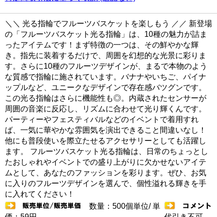
＼＼ 光る指輪でフルーツバスケットを楽しもう ／／ 新登場
の「フルーツバスケット光る指輪」は、10種の魅力が詰ま
ったアイテムです！まず特徴の一つは、その鮮やかな輝
き。指先に装着するだけで、周囲を幻想的な光景に彩りま
す。さらに10種のフルーツデザインが、まるで本物のよう
な質感で指輪に施されています。バナナやいちご、パイナ
ップルなど、ユニークなデザインで存在感バツグンです。
この光る指輪はさらに機能性も◎。内蔵されたセンサーが
周囲の音楽に反応し、リズムに合わせて光り輝くんです。
パーティーやフェスティバルなどのイベントで着用すれ
ば、一気に華やかな雰囲気を演出できること間違いなし！
他にも普段使いを際立たせるアクセサリーとしても活躍し
ます。 フルーツバスケット光る指輪は、日常のちょっとし
たおしゃれやイベントでの盛り上がりに欠かせないアイテ
ムとして、あなたのファッションを彩ります。ぜひ、お気
に入りのフルーツデザインを選んで、個性溢れる輝きを手
に入れてください！
数量：500個単位/ 単
価：59円
代引き不可