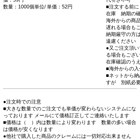
数量：1000個単位/ 単価：52円
■注文する前に
在庫 納期の
海外からの商品
遅れる場合も
納期厳守の方
遠慮ください
●又ご注文頂
る場合もござ
在庫確認のう
■海外からの
■ネットから
すが 別紙必
●注文時での注意
■大きな数量でのご注文でも単価が変わらないシステムにな
っております メールにて価格訂正してご連絡いたします
■価格は（ ）内は数量により変わります 数量の多い場合
は価格が安くなります
●他社で購入した商品のクレームには一切対応出来ません