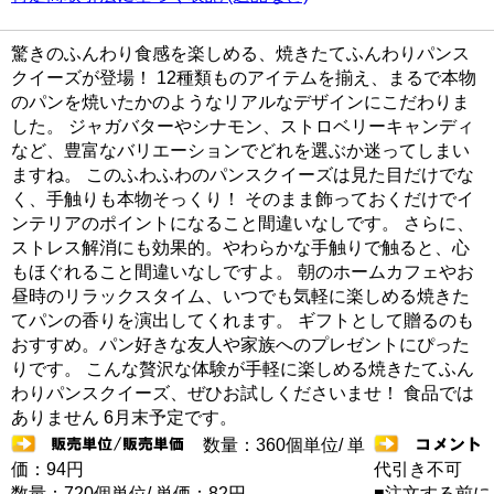
驚きのふんわり食感を楽しめる、焼きたてふんわりパンス
クイーズが登場！ 12種類ものアイテムを揃え、まるで本物
のパンを焼いたかのようなリアルなデザインにこだわりま
した。 ジャガバターやシナモン、ストロベリーキャンディ
など、豊富なバリエーションでどれを選ぶか迷ってしまい
ますね。 このふわふわのパンスクイーズは見た目だけでな
く、手触りも本物そっくり！ そのまま飾っておくだけでイ
ンテリアのポイントになること間違いなしです。 さらに、
ストレス解消にも効果的。やわらかな手触りで触ると、心
もほぐれること間違いなしですよ。 朝のホームカフェやお
昼時のリラックスタイム、いつでも気軽に楽しめる焼きた
てパンの香りを演出してくれます。 ギフトとして贈るのも
おすすめ。パン好きな友人や家族へのプレゼントにぴった
りです。 こんな贅沢な体験が手軽に楽しめる焼きたてふん
わりパンスクイーズ、ぜひお試しくださいませ！ 食品では
ありません 6月末予定です。
数量：360個単位/ 単
価：94円
代引き不可
数量：720個単位/ 単価：82円
■注文する前に