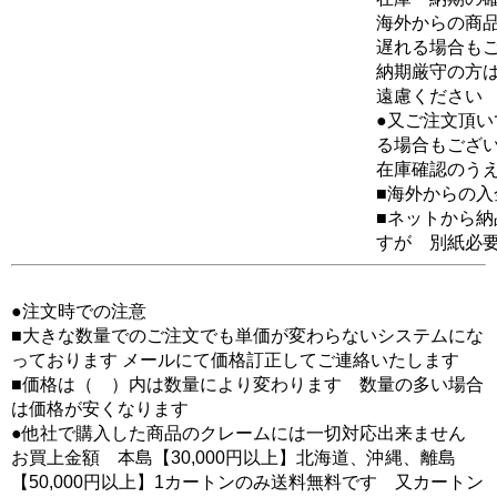
海外からの商品
遅れる場合も
納期厳守の方
遠慮ください
●又ご注文頂
る場合もござ
在庫確認のう
■海外からの
■ネットから
すが 別紙必
●注文時での注意
■大きな数量でのご注文でも単価が変わらないシステムにな
っております メールにて価格訂正してご連絡いたします
■価格は（ ）内は数量により変わります 数量の多い場合
は価格が安くなります
●他社で購入した商品のクレームには一切対応出来ません
お買上金額 本島【30,000円以上】北海道、沖縄、離島
【50,000円以上】1カートンのみ送料無料です 又カートン