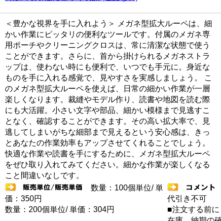
＜豊かな視界を手に入れよう＞ メガネ型拡大ルーペは、細
かい作業にピッタリの便利なツールです。付属のメガネ専
用ポーチやクリーニングクロスは、常に清潔な状態で使う
ことができます。さらに、首から掛けられるメガネストラ
ップは、使わない時にも便利で、いつでも手元に。身近な
ものを手に入れる感覚で、見やすさを実感しましょう。 こ
のメガネ型拡大ルーペを使えば、日常の細かい作業が一層
楽しくなります。裁縫やモデル作り、読書や地図を読む際
にも大活躍。小さい文字や部品、細かい模様まで見逃すこ
となく、確認することができます。その高い拡大率で、見
逃してしまいがちな細部まで見えるという安心感は、きっ
とあなたの作業効率もアップさせてくれることでしょう。
快適な作業や読書を手にするために、メガネ型拡大ルーペ
をぜひ取り入れてみてください。細かな作業が楽しくなる
こと間違いなしです。
数量：100個単位/ 単
価：350円
代引き不可
数量：200個単位/ 単価：304円
■注文する前に
在庫 納期の