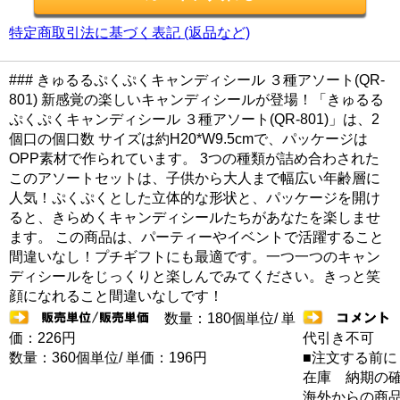
特定商取引法に基づく表記 (返品など)
### きゅるるぷくぷくキャンディシール ３種アソート(QR-
801) 新感覚の楽しいキャンディシールが登場！「きゅるる
ぷくぷくキャンディシール ３種アソート(QR-801)」は、2
個口の個口数 サイズは約H20*W9.5cmで、パッケージは
OPP素材で作られています。 3つの種類が詰め合わされた
このアソートセットは、子供から大人まで幅広い年齢層に
人気！ぷくぷくとした立体的な形状と、パッケージを開け
ると、きらめくキャンディシールたちがあなたを楽しませ
ます。 この商品は、パーティーやイベントで活躍すること
間違いなし！プチギフトにも最適です。一つ一つのキャン
ディシールをじっくりと楽しんでみてください。きっと笑
顔になれること間違いなしです！
数量：180個単位/ 単
価：226円
代引き不可
数量：360個単位/ 単価：196円
■注文する前に
在庫 納期の
海外からの商品