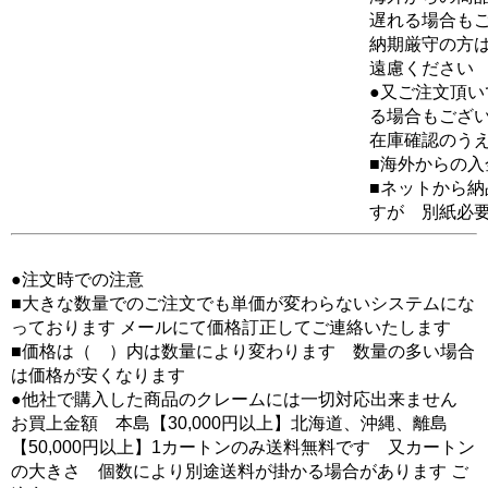
遅れる場合も
納期厳守の方
遠慮ください
●又ご注文頂
る場合もござ
在庫確認のう
■海外からの
■ネットから
すが 別紙必
●注文時での注意
■大きな数量でのご注文でも単価が変わらないシステムにな
っております メールにて価格訂正してご連絡いたします
■価格は（ ）内は数量により変わります 数量の多い場合
は価格が安くなります
●他社で購入した商品のクレームには一切対応出来ません
お買上金額 本島【30,000円以上】北海道、沖縄、離島
【50,000円以上】1カートンのみ送料無料です 又カートン
の大きさ 個数により別途送料が掛かる場合があります ご