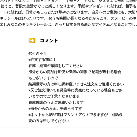
大判サイズなので、手紙やプレゼント、手帳やノートなど、さまざまな場面で活躍
を使うと、普段の生活がぐっと楽しくなります。手紙やプレゼントに貼れば、相手も
ートに貼れば、日常がちょっとだけ華やかになります。自分へのご褒美にも、大切
キラシールはぴったりです。 おうち時間が長くなる今だからこそ、スヌーピーのキ
楽しみなこのキラキラシールは、きっと日常を彩る新たなアイテムとなることでし
代引き不可
■注文する前に！
在庫 納期の確認をしてください
海外からの商品は船便や気候の関係で 納期が遅れる場合
もございますので
納期厳守の方は申し訳御座いません注文をご遠慮ください
●又ご注文頂いても発注時に完売になっている場合もござ
いますのでご了承くださいませ
在庫確認のうえご連絡いたします
■海外からの入金。発送不可です
■ネットから納品書はプリントアウトできますが 別紙必
要の方は申しでください