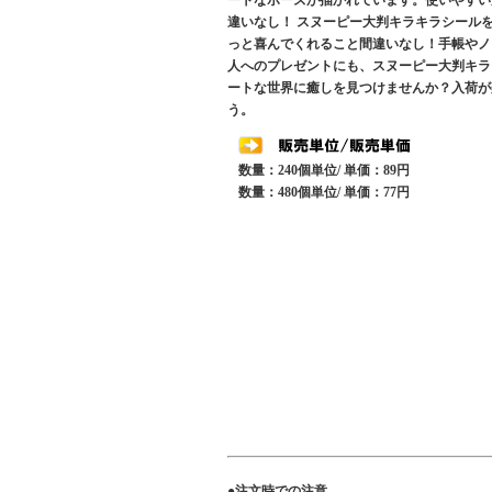
ートなポーズが描かれています。使いやすい
違いなし！ スヌーピー大判キラキラシール
っと喜んでくれること間違いなし！手帳やノ
人へのプレゼントにも、スヌーピー大判キラ
ートな世界に癒しを見つけませんか？入荷が
う。
数量：240個単位/ 単価：89円
数量：480個単位/ 単価：77円
●注文時での注意