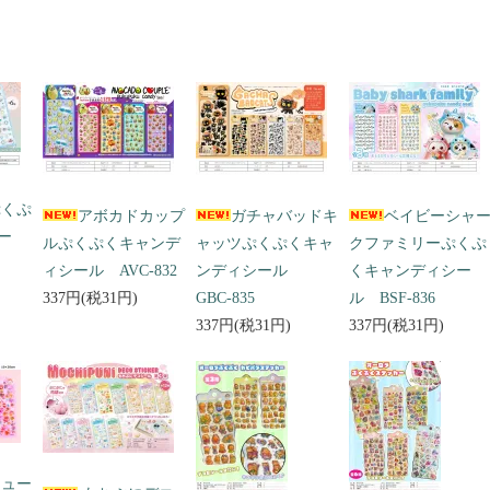
ぷくぷ
アボカドカップ
ガチャバッドキ
ベイビーシャ
ー
ルぷくぷくキャンデ
ャッツぷくぷくキャ
クファミリーぷくぷ
ィシール AVC-832
ンディシール
くキャンディシー
337円(税31円)
GBC-835
ル BSF-836
337円(税31円)
337円(税31円)
キュー