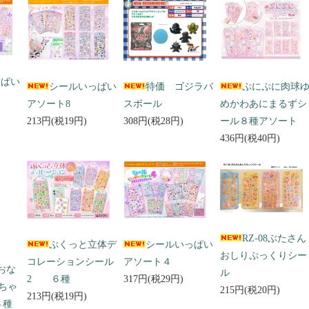
っぱい
シールいっぱい
特価 ゴジラバ
ぷにぷに肉球
アソート8
スボール
めかわあにまるずシ
213円(税19円)
308円(税28円)
ール８種アソート
436円(税40円)
RZ-08ぶたさん
ぷくっと立体デ
シールいっぱい
おしりぷっくりシー
コレーションシール
アソート４
 おな
ル
2 ６種
317円(税29円)
ちゃ
215円(税20円)
213円(税19円)
３種