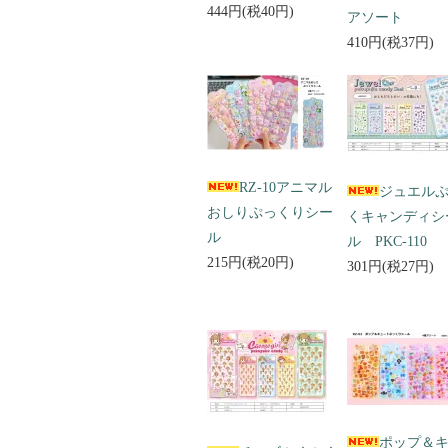
444円(税40円)
アソート
410円(税37円)
RZ-10アニマル
ジュエル
おしりぷっくりシー
くキャンディシ
ル
ル PKC-110
215円(税20円)
301円(税27円)
ポップ＆