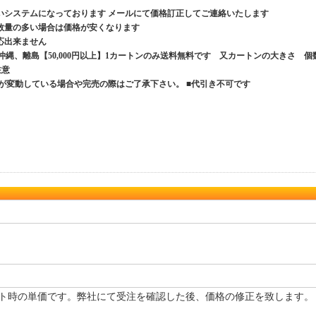
いシステムになっております メールにて価格訂正してご連絡いたします
数量の多い場合は価格が安くなります
応出来ません
、沖縄、離島【50,000円以上】1カートンのみ送料無料です 又カートンの大きさ 個
ご注意
が変動している場合や完売の際はご了承下さい。 ■代引き不可です
ト時の単価です。弊社にて受注を確認した後、価格の修正を致します。