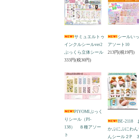
サミュエルトゥ
シールい
インクルシールver2
アソート10
ぷっくら立体シール
213円(税19円)
333円(税30円)
PIYOMIぷっく
りシール（PI-
BE-2118
138） ８種アソー
かぷにぷにわん
ト
んシール２P 