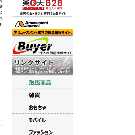
間
き
な
ュ
ょ