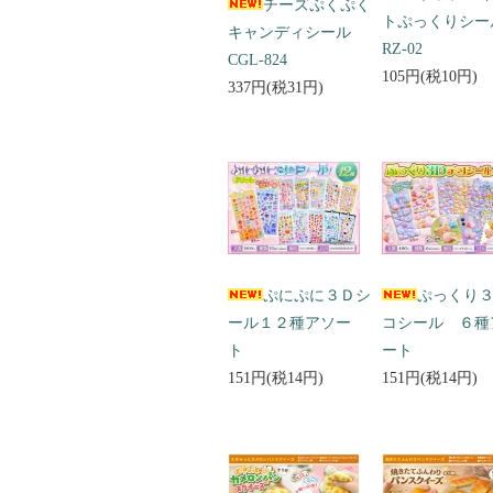
チーズぷくぷく
トぷっくりシ
キャンディシール
RZ-02
CGL-824
105円(税10円)
337円(税31円)
ぷにぷに３Ｄシ
ぷっくり
ール１２種アソー
コシール ６種
ト
ート
151円(税14円)
151円(税14円)