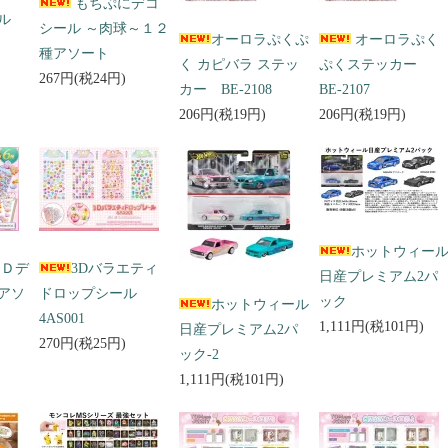
もちぷにデコ
ール
シール ～肉球～１２
オーロラぷくぷ
オーロラぷく
種アソート
く カピバラ ステッ
ぷくステッカー
267円(税24円)
カー BE-2108
BE-2107
206円(税19円)
206円(税19円)
ホットウィー
３Ｄデ
3Dバラエティ
日産プレミアム2パ
アソ
ドロップシール
ック
ホットウィール
4AS001
1,111円(税101円)
日産プレミアム2パ
270円(税25円)
ック-2
1,111円(税101円)