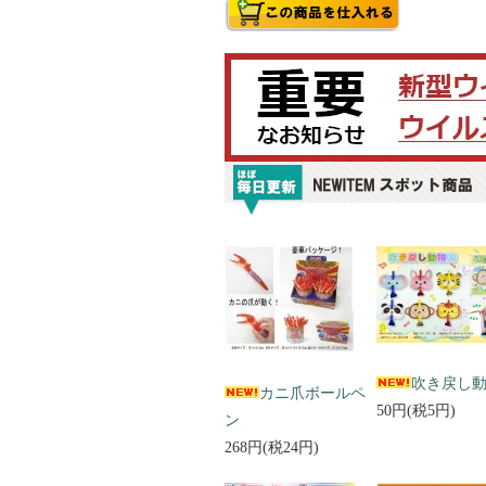
吹き戻し
カニ爪ボールペ
50円(税5円)
ン
268円(税24円)