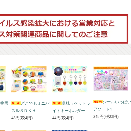
シールいっぱ
動物園
どこでもミニパ
卓球ラケットラ
アソート4
ズル３ＤＫＨ
イトキーホルダー
248円(税23円)
48円(税4円)
44円(税4円)