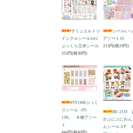
サミュエルトゥ
シールい
インクルシールver2
アソート10
ぷっくら立体シール
213円(税19円)
333円(税30円)
PIYOMIぷっく
りシール（PI-
BE-2118
138） ８種アソー
かぷにぷにわん
ト
んシール２P 
444円(税40円)