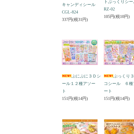
トぷっくりシ
キャンディシール
RZ-02
CGL-824
105円(税10円)
337円(税31円)
ぷにぷに３Ｄシ
ぷっくり
ール１２種アソー
コシール ６種
ト
ート
151円(税14円)
151円(税14円)