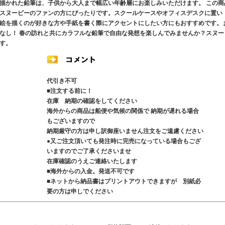
描かれた鉛筆は、子供から大人まで幅広い年齢層にお楽しみいただけます。 この商
スヌーピーのファンの方にぴったりです。スクールケースやオフィスデスクに置い
絵を描くのが好きな方や手紙を書く際にアクセントにしたい方にもおすすめです。
なし！ 春の訪れと共にカラフルな鉛筆で自由な発想を楽しんでみませんか？スヌー
す。
代引き不可
■注文する前に！
在庫 納期の確認をしてください
海外からの商品は船便や気候の関係で 納期が遅れる場合
もございますので
納期厳守の方は申し訳御座いません注文をご遠慮ください
●又ご注文頂いても発注時に完売になっている場合もござ
いますのでご了承くださいませ
在庫確認のうえご連絡いたします
■海外からの入金。発送不可です
■ネットから納品書はプリントアウトできますが 別紙必
要の方は申しでください