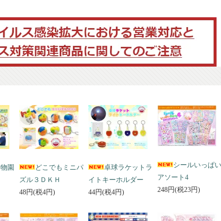
シールいっぱ
動物園
どこでもミニパ
卓球ラケットラ
アソート4
ズル３ＤＫＨ
イトキーホルダー
248円(税23円)
48円(税4円)
44円(税4円)