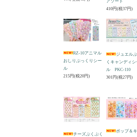
アソート
410円(税37円)
RZ-10アニマル
ジュエル
おしりぷっくりシー
くキャンディシ
ル
ル PKC-110
215円(税20円)
301円(税27円)
ポップ＆
チーズぷくぷく