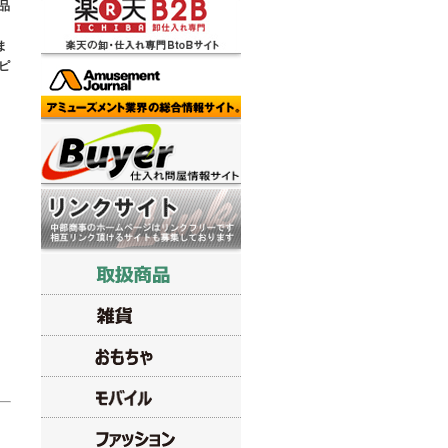
品
ま
ピ