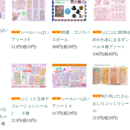
っぱい
シールいっぱい
特価 ゴジラバ
ぷにぷに肉球
アソート8
スボール
めかわあにまるずシ
213円(税19円)
308円(税28円)
ール８種アソート
436円(税40円)
RZ-08ぶたさん
ぷくっと立体デ
シールいっぱい
おしりぷっくりシー
コレーションシール
アソート４
 おな
ル
2 ６種
317円(税29円)
ちゃ
215円(税20円)
213円(税19円)
３種