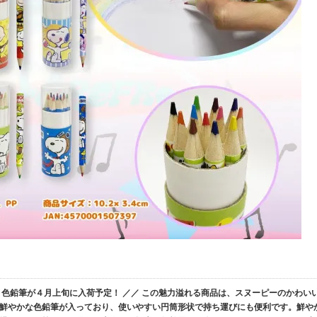
２色鉛筆が４月上旬に入荷予定！ ／／ この魅力溢れる商品は、スヌーピーのかわい
の鮮やかな色鉛筆が入っており、使いやすい円筒形状で持ち運びにも便利です。鮮や