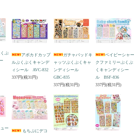
ぷくぷ
アボカドカップ
ガチャバッドキ
ベイビーシャ
ー
ルぷくぷくキャンデ
ャッツぷくぷくキャ
クファミリーぷくぷ
ィシール AVC-832
ンディシール
くキャンディシー
337円(税31円)
GBC-835
ル BSF-836
337円(税31円)
337円(税31円)
キュー
もちぷにデコ