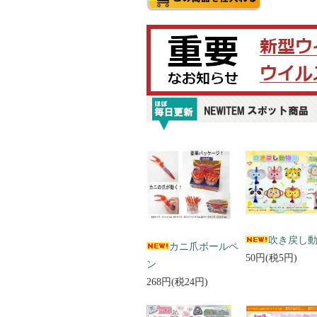
吹き戻し
カニ爪ボールペ
50円(税5円)
ン
268円(税24円)