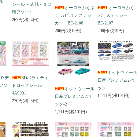
ール
シール ～肉球～１２
オーロラぷくぷ
オーロラぷく
種アソート
く カピバラ ステッ
ぷくステッカー
267円(税24円)
カー BE-2108
BE-2107
206円(税19円)
206円(税19円)
ホットウィー
３Ｄデ
3Dバラエティ
日産プレミアム2パ
アソ
ドロップシール
ック
ホットウィール
4AS001
1,111円(税101円)
日産プレミアム2パ
270円(税25円)
ック-2
1,111円(税101円)