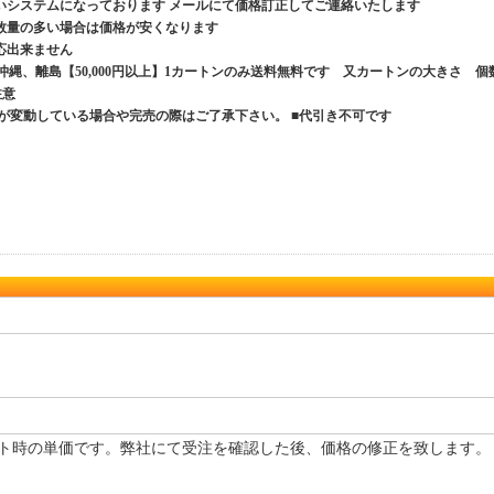
いシステムになっております メールにて価格訂正してご連絡いたします
数量の多い場合は価格が安くなります
応出来ません
、沖縄、離島【50,000円以上】1カートンのみ送料無料です 又カートンの大きさ 個
ご注意
が変動している場合や完売の際はご了承下さい。 ■代引き不可です
ト時の単価です。弊社にて受注を確認した後、価格の修正を致します。