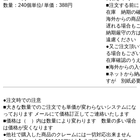
数量：240個単位/ 単価：388円
■注文する前に
在庫 納期の
海外からの商品
遅れる場合も
納期厳守の方
遠慮ください
●又ご注文頂
る場合もござ
在庫確認のう
■海外からの
■ネットから
すが 別紙必
●注文時での注意
■大きな数量でのご注文でも単価が変わらないシステムにな
っております メールにて価格訂正してご連絡いたします
■価格は（ ）内は数量により変わります 数量の多い場合
は価格が安くなります
●他社で購入した商品のクレームには一切対応出来ません