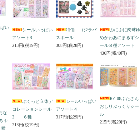
っぱい
シールいっぱい
特価 ゴジラバ
ぷにぷに肉球
アソート8
スボール
めかわあにまるずシ
213円(税19円)
308円(税28円)
ール８種アソート
436円(税40円)
RZ-08ぶたさん
ぷくっと立体デ
シールいっぱい
おしりぷっくりシー
コレーションシール
アソート４
 おな
ル
2 ６種
317円(税29円)
ちゃ
215円(税20円)
213円(税19円)
３種