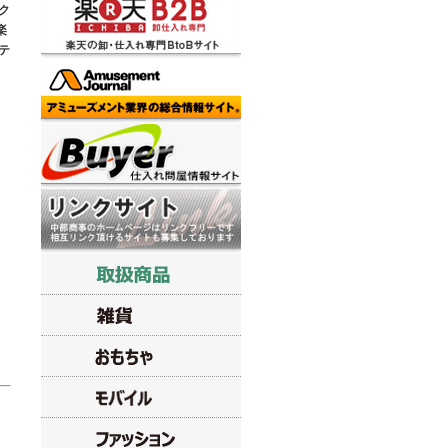
ク
楽
テ