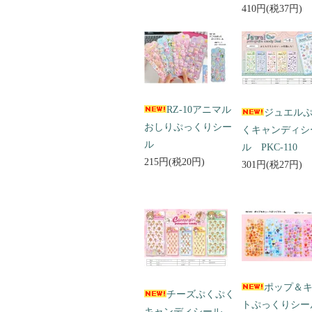
410円(税37円)
RZ-10アニマル
ジュエル
おしりぷっくりシー
くキャンディシ
ル
ル PKC-110
215円(税20円)
301円(税27円)
ポップ＆
チーズぷくぷく
トぷっくりシ
キャンディシール