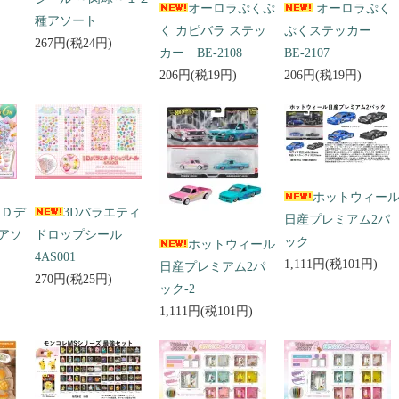
オーロラぷくぷ
オーロラぷく
種アソート
く カピバラ ステッ
ぷくステッカー
267円(税24円)
カー BE-2108
BE-2107
206円(税19円)
206円(税19円)
ホットウィー
３Ｄデ
3Dバラエティ
日産プレミアム2パ
アソ
ドロップシール
ック
ホットウィール
4AS001
1,111円(税101円)
日産プレミアム2パ
270円(税25円)
ック-2
1,111円(税101円)