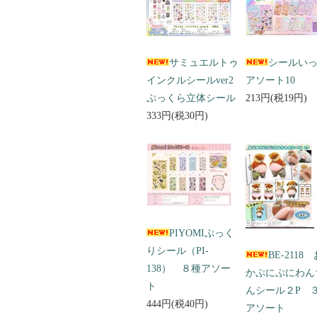
サミュエルトゥ
シールい
インクルシールver2
アソート10
ぷっくら立体シール
213円(税19円)
333円(税30円)
PIYOMIぷっく
りシール（PI-
BE-2118
138） ８種アソー
かぷにぷにわん
ト
んシール２P 
444円(税40円)
アソート