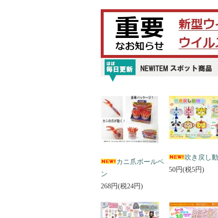
吹き戻し
カニ爪ボールペ
50円(税5円)
ン
268円(税24円)