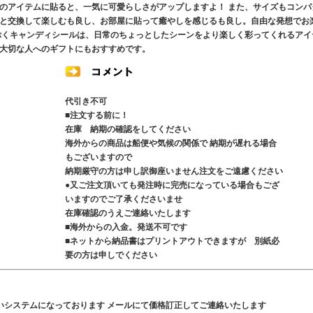
のアイテムに貼ると、一気に可愛らしさがアップしますよ！ また、サイズもコンパ
と交換して楽しむも良し、お部屋に貼って癒やしを感じるも良し。自由な発想でお
ぷくキャンディシールは、日常のちょっとしたシーンをより楽しく彩ってくれるアイ
大切な人へのギフトにもおすすめです。
代引き不可
■注文する前に！
在庫 納期の確認をしてください
海外からの商品は船便や気候の関係で 納期が遅れる場合
もございますので
納期厳守の方は申し訳御座いません注文をご遠慮ください
●又ご注文頂いても発注時に完売になっている場合もござ
いますのでご了承くださいませ
在庫確認のうえご連絡いたします
■海外からの入金。発送不可です
■ネットから納品書はプリントアウトできますが 別紙必
要の方は申しでください
いシステムになっております メールにて価格訂正してご連絡いたします