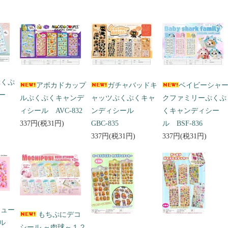
ぷくぷ
アボカドカップ
ガチャバッドキ
ベイビーシャ
ー
ルぷくぷくキャンデ
ャッツぷくぷくキャ
クファミリーぷくぷ
ィシール AVC-832
ンディシール
くキャンディシー
337円(税31円)
GBC-835
ル BSF-836
337円(税31円)
337円(税31円)
キュー
もちぷにデコ
ール
シール ～肉球～１２