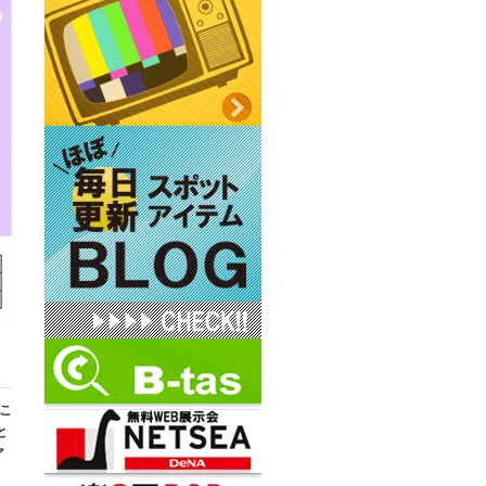
 こ
と
ア