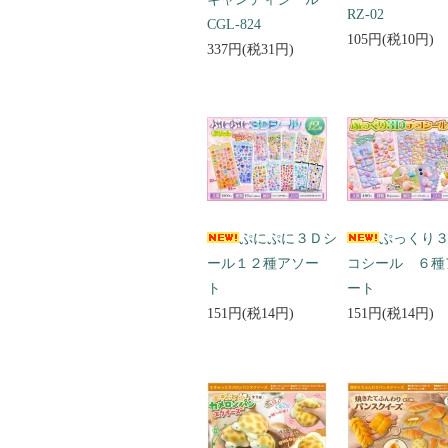
RZ-02
CGL-824
105円(税10円)
337円(税31円)
ぷにぷに３Ｄシ
ぷっくり
ール１２種アソー
コシール ６種
ト
ート
151円(税14円)
151円(税14円)