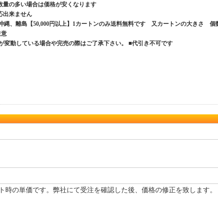
数量の多い場合は価格が安くなります
応出来ません
、沖縄、離島【50,000円以上】1カートンのみ送料無料です 又カートンの大きさ 個
ご注意
が変動している場合や完売の際はご了承下さい。 ■代引き不可です
ト時の単価です。弊社にて受注を確認した後、価格の修正を致します。