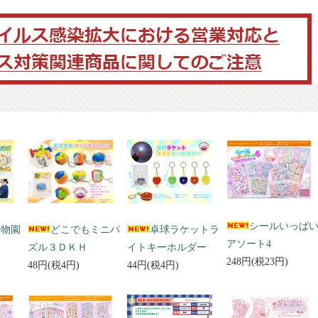
シールいっぱ
動物園
どこでもミニパ
卓球ラケットラ
アソート4
ズル３ＤＫＨ
イトキーホルダー
248円(税23円)
48円(税4円)
44円(税4円)