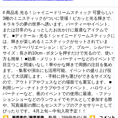
# 商品名 光る！シャイニードリームスティック 可愛らしい
3種のミニスティックがついに登場！ピカッと光る輝きで、
キラキラの夢の世界へ誘います。パーティーやイベント、
または日常のちょっとしたお出かけに最適なアイテムで
す。 ■ディテール - 光る！シャイニードリームスティックに
は、輝きが楽しめるミニスティックがセットされていま
す。- カラーバリエーション：ピンク、ブルー、シルバー -
サイズ：長さ約10cm - ボタンを押すだけで光るので、使い
方も簡単！ ■効果・メリット - パーティーなどのイベントで
目立つこと間違いなし！華やかな輝きで周囲の注目を集め
ます。 - 集客や演出にも活用可能。イベントの盛り上げ役
として大活躍します。 - 手軽に持ち運びができるサイズな
ので、アウトドアやフェスなどの場面でも重宝します。 ■
利用シーン - ナイトクラブやライブイベント、ハロウィン
パーティーなど、夜のイベントでの使用に最適。 - ファッ
ションショーなどのランウェイでモデルとして参加する際
や、写真撮影の際にもセンスアップのアクセサリーとして
ぴったりです。 4月上旬～中旬入荷予定！！
数量：288個単位/ 単