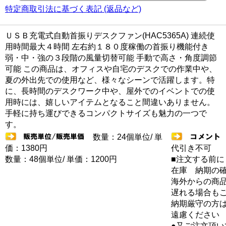
特定商取引法に基づく表記 (返品など)
ＵＳＢ充電式自動首振りデスクファン(HAC5365A) 連続使
用時間最大４時間 左右約１８０度稼働の首振り機能付き
弱・中・強の３段階の風量切替可能 手動で高さ・角度調節
可能 この商品は、オフィスや自宅のデスクでの作業中や、
夏の外出先での使用など、様々なシーンで活躍します。特
に、長時間のデスクワーク中や、屋外でのイベントでの使
用時には、嬉しいアイテムとなること間違いありません。
手軽に持ち運びできるコンパクトサイズも魅力の一つで
す。
数量：24個単位/ 単
価：1380円
代引き不可
数量：48個単位/ 単価：1200円
■注文する前に
在庫 納期の
海外からの商品
遅れる場合も
納期厳守の方
遠慮ください
●又ご注文頂