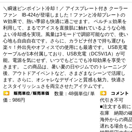
＼瞬速ピンポイント冷却！／ アイスプレート付き クーラー
ファン IB-424が登場しました！ファンと冷却プレートの
Ｗ効果で、熱い季節も快適に過ごせます。 ペルチェ効果を
利用して、まるでアイスを直接肌に触れているような心地
よい冷却感を実現。風量は3モードで調節可能なので、使い
心地も自由自在です。さらに、カラビナ付きで持ち運びも
楽々！外出先やオフィスでの使用にも最適です。 USB充電
ケーブルが1本付属しており、USB充電（DC5V/1A）が可
能。電源を気にせず、いつでもどこでも冷却効果を享受で
きます。 この商品は、暑い夏の日やジムでのトレーニング
後、アウトドアイベントなど、さまざまなシーンで活躍し
ます。さらに、オシャレなデザインと質感も魅力。快適さ
とスタイリッシュさを両立させたアイテムです。
数量：48個単位/ 単
価：986円
代引き不可
■注文する前に
在庫 納期の
海外からの商品
遅れる場合も