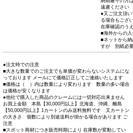
納期厳守の方
遠慮ください
●又ご注文頂
る場合もござ
在庫確認のう
■海外からの
■ネットから
すが 別紙必
●注文時での注意
■大きな数量でのご注文でも単価が変わらないシステムにな
っております メールにて価格訂正してご連絡いたします
■価格は（ ）内は数量により変わります 数量の多い場合
は価格が安くなります
●他社で購入した商品のクレームには一切対応出来ません
お買上金額 本島【30,000円以上】北海道、沖縄、離島
【50,000円以上】1カートンのみ送料無料です 又カートン
の大きさ 個数により別途送料が掛かる場合があります ご
注意
■スポット商材につき販売時期により 在庫数が変動してい