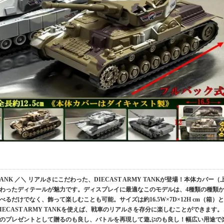
TANK ／＼ リアルさにこだわった、DIECAST ARMY TANKが登場！本体カバー（
わったディテールが魅力です。ディスプレイに最適なこのモデルは、4種類の種類
だけでなく、飾って楽しむことも可能。サイズは約16.5W×7D×12H cm（箱）と
ECAST ARMY TANKを使えば、戦車のリアルさを存分に楽しむことができます。
のプレゼントとして贈るのも良し、バトルを再現して遊ぶのも良し！幅広い用途で