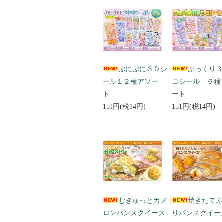
ぷにぷに３Ｄシ
ぷっくり
ール１２種アソー
コシール ６種
ト
ート
151円(税14円)
151円(税14円)
むぎゅっとカメ
焼きたて
ロンパンスクイーズ
りパンスクイー