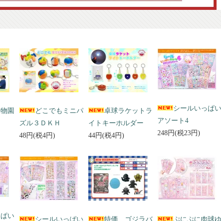
シールいっぱ
動物園
どこでもミニパ
卓球ラケットラ
アソート4
ズル３ＤＫＨ
イトキーホルダー
248円(税23円)
48円(税4円)
44円(税4円)
っぱい
シールいっぱい
特価 ゴジラバ
ぷにぷに肉球