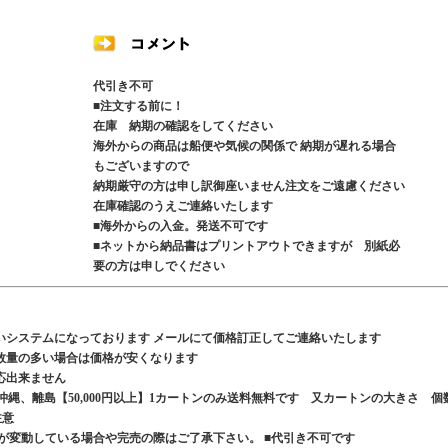
代引き不可
■注文する前に！
在庫 納期の確認をしてください
海外からの商品は船便や気候の関係で 納期が遅れる場合
もございますので
納期厳守の方は申し訳御座いません注文をご遠慮ください
在庫確認のうえご連絡いたします
■海外からの入金。発送不可です
■ネットから納品書はプリントアウトできますが 別紙必
要の方は申しでください
いシステムになっております メールにて価格訂正してご連絡いたします
数量の多い場合は価格が安くなります
応出来ません
、沖縄、離島【50,000円以上】1カートンのみ送料無料です 又カートンの大きさ 個
ご注意
が変動している場合や完売の際はご了承下さい。 ■代引き不可です