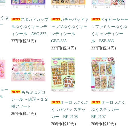
ぷくぷ
アボカドカップ
ガチャバッドキ
ベイビーシャ
ー
ルぷくぷくキャンデ
ャッツぷくぷくキャ
クファミリーぷくぷ
ィシール AVC-832
ンディシール
くキャンディシー
337円(税31円)
GBC-835
ル BSF-836
337円(税31円)
337円(税31円)
キュー
もちぷにデコ
ール
シール ～肉球～１２
オーロラぷくぷ
オーロラぷく
種アソート
く カピバラ ステッ
ぷくステッカー
267円(税24円)
カー BE-2108
BE-2107
206円(税19円)
206円(税19円)