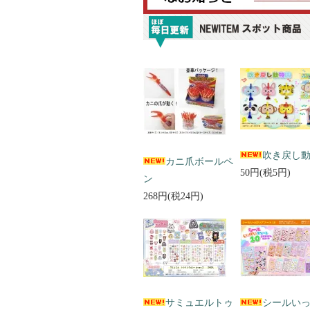
吹き戻し
カニ爪ボールペ
50円(税5円)
ン
268円(税24円)
サミュエルトゥ
シールい