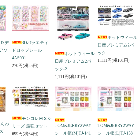
ホットウィー
３Ｄデ
3Dバラエティ
日産プレミアム2パ
アソ
ドロップシール
ック
ホットウィール
4AS001
1,111円(税101円)
日産プレミアム2パ
270円(税25円)
ック-2
1,111円(税101円)
モンコレＭＳシ
ふんわ
TOM&JERRY2WAY
TOM&JERRY2WAY
リーズ 最強セット
ズ
シール帳(M)TJ-141
シール帳(L)TJ-158
699円(税64円)