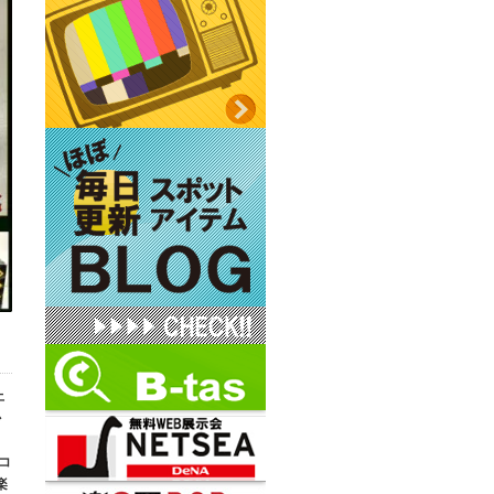
上
か
コ
楽