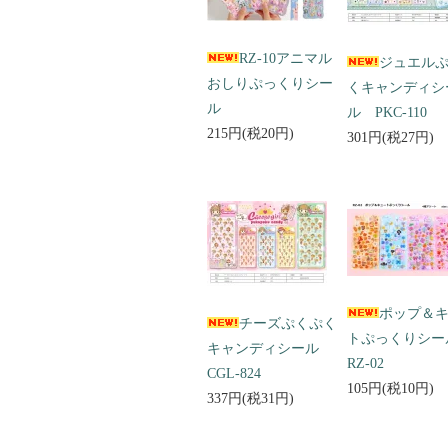
RZ-10アニマル
ジュエル
おしりぷっくりシー
くキャンディシ
ル
ル PKC-110
215円(税20円)
301円(税27円)
ポップ＆
チーズぷくぷく
トぷっくりシ
キャンディシール
RZ-02
CGL-824
105円(税10円)
337円(税31円)