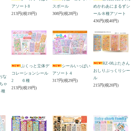
アソート8
スボール
めかわあにまるずシ
213円(税19円)
308円(税28円)
ール８種アソート
436円(税40円)
RZ-08ぶたさん
ぷくっと立体デ
シールいっぱい
おしりぷっくりシー
コレーションシール
アソート４
 おな
ル
2 ６種
317円(税29円)
ちゃ
215円(税20円)
213円(税19円)
３種