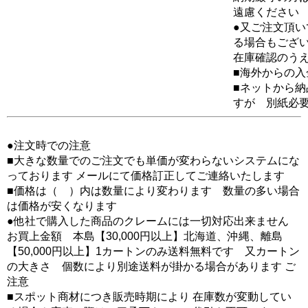
遠慮ください
●又ご注文頂
る場合もござ
在庫確認のう
■海外からの
■ネットから
すが 別紙必
●注文時での注意
■大きな数量でのご注文でも単価が変わらないシステムにな
っております メールにて価格訂正してご連絡いたします
■価格は（ ）内は数量により変わります 数量の多い場合
は価格が安くなります
●他社で購入した商品のクレームには一切対応出来ません
お買上金額 本島【30,000円以上】北海道、沖縄、離島
【50,000円以上】1カートンのみ送料無料です 又カートン
の大きさ 個数により別途送料が掛かる場合があります ご
注意
■スポット商材につき販売時期により 在庫数が変動してい