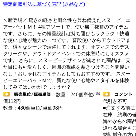
特定商取引法に基づく表記 (返品など)
＼新登場／ 驚きの軽さと耐久性を兼ね備えたスヌーピーエ
アーバットＭ！ 4種アソートで、使い勝手抜群のアイテム
です。さらに、その軽量設計は持ち運びもラクラク！快適
な使い心地が魅力の一つです。 普段使いからアウトドアま
で、様々なシーンで活躍してくれます。オフィスでのデス
クワークや、アウトドアイベントでの休憩時にもオススメ
です。 さらに、スヌーピーデザインが施された商品は、見
た目にも可愛らしく、周囲の視線を惹きつけること間違い
なし！おしゃれなアイテムとしてもおすすめです。 スヌー
ピーエアーバットＭで、新たな使い心地やスタイルを体験
してみてはいかがでしょうか？
数量：240個単位/ 単
価112円
代引き不可
数量：480個単位/ 単価98円
■注文する前に
在庫 納期の
海外からの商品
遅れる場合も
納期厳守の方