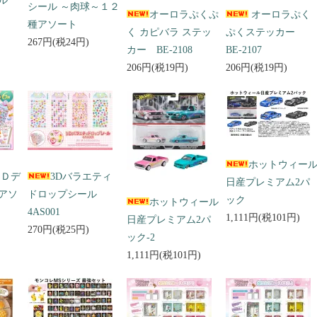
ール
シール ～肉球～１２
オーロラぷくぷ
オーロラぷく
種アソート
く カピバラ ステッ
ぷくステッカー
267円(税24円)
カー BE-2108
BE-2107
206円(税19円)
206円(税19円)
ホットウィー
３Ｄデ
3Dバラエティ
日産プレミアム2パ
アソ
ドロップシール
ック
ホットウィール
4AS001
1,111円(税101円)
日産プレミアム2パ
270円(税25円)
ック-2
1,111円(税101円)