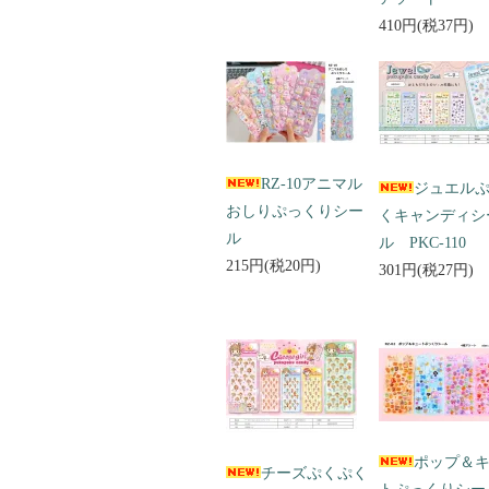
410円(税37円)
RZ-10アニマル
ジュエル
おしりぷっくりシー
くキャンディシ
ル
ル PKC-110
215円(税20円)
301円(税27円)
ポップ＆
チーズぷくぷく