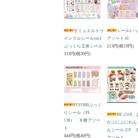
サミュエルトゥ
シールい
インクルシールver2
アソート10
ぷっくら立体シール
213円(税19円)
333円(税30円)
PIYOMIぷっく
りシール（PI-
BE-2118
138） ８種アソー
かぷにぷにわん
ト
んシール２P 
444円(税40円)
アソート