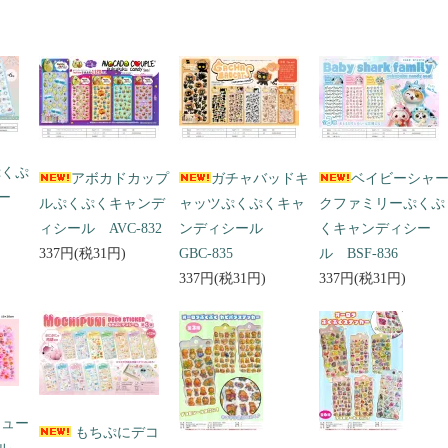
ぷくぷ
アボカドカップ
ガチャバッドキ
ベイビーシャ
ー
ルぷくぷくキャンデ
ャッツぷくぷくキャ
クファミリーぷくぷ
ィシール AVC-832
ンディシール
くキャンディシー
337円(税31円)
GBC-835
ル BSF-836
337円(税31円)
337円(税31円)
キュー
もちぷにデコ