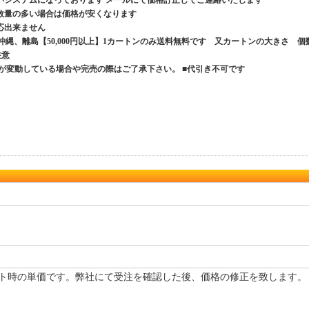
いシステムになっております メールにて価格訂正してご連絡いたします
数量の多い場合は価格が安くなります
応出来ません
、沖縄、離島【50,000円以上】1カートンのみ送料無料です 又カートンの大きさ 個
ご注意
が変動している場合や完売の際はご了承下さい。 ■代引き不可です
ト時の単価です。弊社にて受注を確認した後、価格の修正を致します。