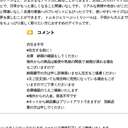
ホケースなど、さまざまなアイテムに貼ることができます。お気に入りのアイテム
とで、日常がもっと楽しくなること間違いなしです。 リアルな表情や色合いがこだ
と間違いなし！友達や家族へのプレゼントにもぴったりです。使いやすいサイズな
界を楽しむことができます。 トム＆ジェリーぷっくりシールは、子供から大人まで
をちょっぴり楽しく彩りたい方におすすめのアイテムです。
代引き不可
■注文する前に！
在庫 納期の確認をしてください
海外からの商品は船便や気候の関係で 納期が遅れる場合
もございますので
納期厳守の方は申し訳御座いません注文をご遠慮ください
●又ご注文頂いても発注時に完売になっている場合もござ
いますのでご了承くださいませ
在庫確認のうえご連絡いたします
■海外からの入金。発送不可です
■ネットから納品書はプリントアウトできますが 別紙必
要の方は申しでください