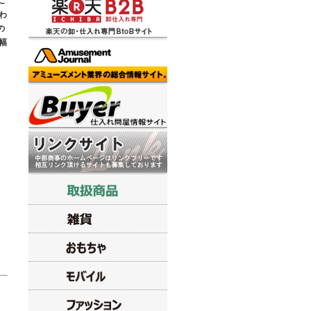
に
わ
の
幅