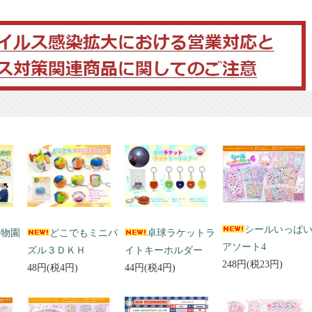
シールいっぱ
動物園
どこでもミニパ
卓球ラケットラ
アソート4
ズル３ＤＫＨ
イトキーホルダー
248円(税23円)
48円(税4円)
44円(税4円)