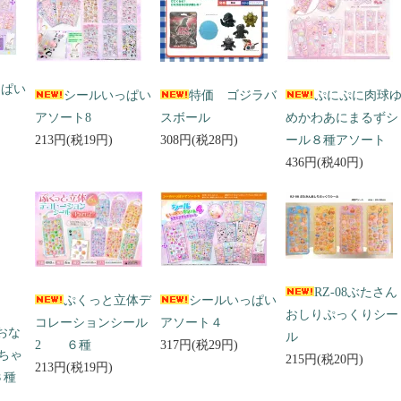
っぱい
シールいっぱい
特価 ゴジラバ
ぷにぷに肉球
アソート8
スボール
めかわあにまるずシ
213円(税19円)
308円(税28円)
ール８種アソート
436円(税40円)
RZ-08ぶたさん
ぷくっと立体デ
シールいっぱい
おしりぷっくりシー
コレーションシール
アソート４
 おな
ル
2 ６種
317円(税29円)
ちゃ
215円(税20円)
213円(税19円)
３種