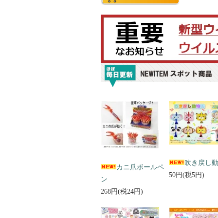
吹き戻し
カニ爪ボールペ
50円(税5円)
ン
268円(税24円)